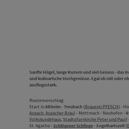
Sanfte Hügel, lange Kurven und viel Genuss - das I
und kulinarische Hochgenüsse. Egal ob mit oder o
ausflugsstark.
Routenvorschlag:
Start in
Altheim
-
Treubach
(Brauerei PFESCH
) - H
Aspach
,
Aspacher Bräu
) - Mettmach - Neuhofen -
R
Volkskundehaus
,
Stadtpfarrkirche Peter und Paul
)
St. Agatha -
Schlögener Schlinge
-
Engelhartszell
(
E