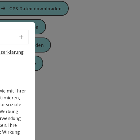
GPS Daten downloaden
PDF erstellen
Sprachwahl - Menü öffnen
Anfrage senden
zerklärung
Zur Website
ie mit Ihrer
timieren,
ür soziale
e Werbung
Verwendung
en. Ihre
it Wirkung