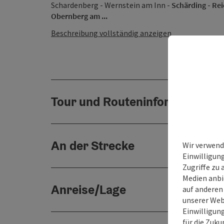
Schardenberg - Wernstein am Inn -
Schärding
-
Rei
Obernberg am ...
Beschreibung vollständig anzeigen
Tour und Routeninformationen
An der Strecke
Wir verwend
Einwilligun
Zugriffe zu 
Medien anbi
Anreise/Lage
auf anderen
unserer Web
Einwilligun
für die Zuku