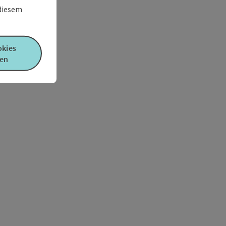
 diesem
okies
en