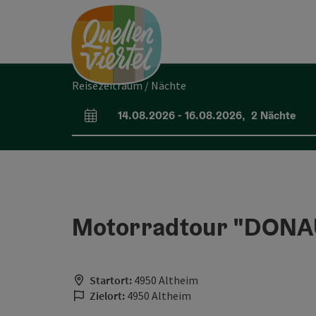
Accesskey
Accesskey
Accesskey
Zum Inhalt
Zur Navigation
Zum Seitenanfang
[0]
[1]
[2]
Reisezeitraum / Nächte
14.08.2026
-
16.08.2026
,
2
Nächte
An- und Abreisefelder
Motorradtour "DON
Startort:
4950 Altheim
Zielort:
4950 Altheim