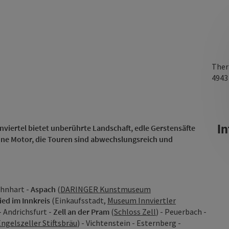
Ther
494
In
nnviertel bietet unberührte Landschaft, edle Gerstensäfte
hne Motor, die Touren sind abwechslungsreich und
öhnhart -
Aspach
(
DARINGER Kunstmuseum
ied im Innkreis
(Einkaufsstadt,
Museum Innviertler
 - Andrichsfurt -
Zell an der Pram
(
Schloss Zell
) - Peuerbach -
ngelszeller Stiftsbräu
) - Vichtenstein - Esternberg -