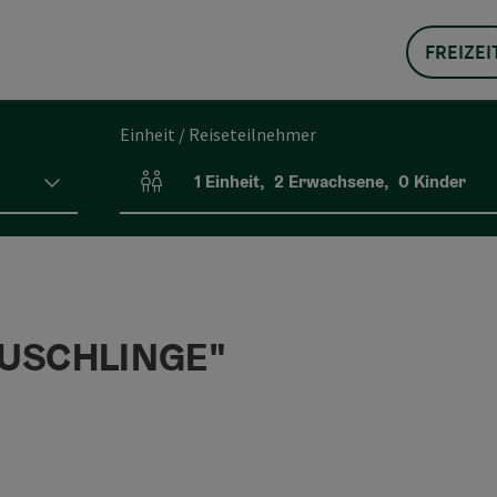
FREIZEI
Einheit / Reiseteilnehmer
1
Einheit
,
2
Erwachsene
,
0
Kinder
Einheitenanzahl und Personenfelder
AUSCHLINGE"