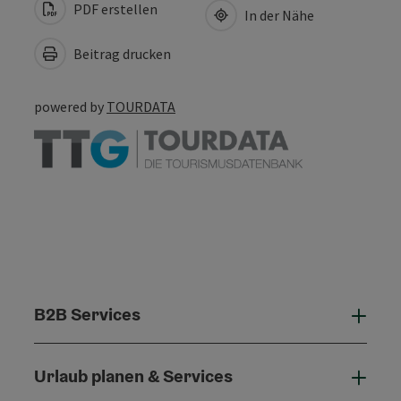
PDF erstellen
In der Nähe
Beitrag drucken
powered by
TOURDATA
B2B Services
B2B 
Urlaub planen & Services
Urla