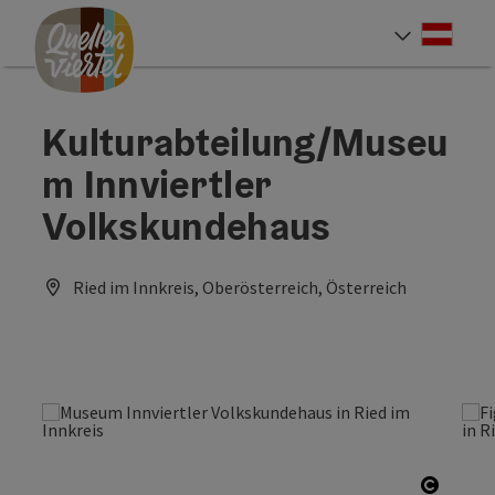
Accesskey
Accesskey
Accesskey
Zum Inhalt
Zur Navigation
Zum Seitenanfang
[0]
[1]
[2]
Deut
Sprach
Kulturabteilung/Museu
m Innviertler
Volkskundehaus
Ried im Innkreis, Oberösterreich, Österreich