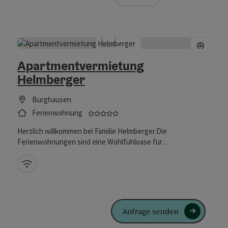
Apartmentvermietung
Helmberger
Burghausen
5 Sterne - geprüfter und ausgeze
Ferienwohnung
Herzlich willkommen bei Familie Helmberger.Die
Ferienwohnungen sind eine Wohlfühloase für
Geschäftsreisende, Urlauber und GenießerCharm, Wärme,
Ausstrahlung und viele Pflanzen machen Ihren Aufenthalt zu
W-Lan (kostenlos)
einem einzigartigem Erlebnis im oberbayrischen Burghausen.
Anfrage senden