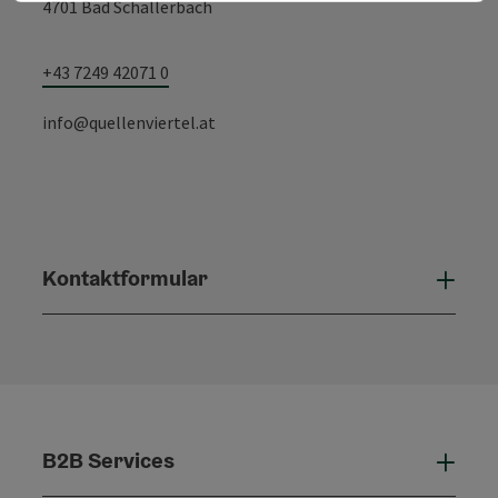
4701 Bad Schallerbach
+43 7249 42071 0
info@quellenviertel.at
Kontaktformular
Konta
B2B Services
B2B 