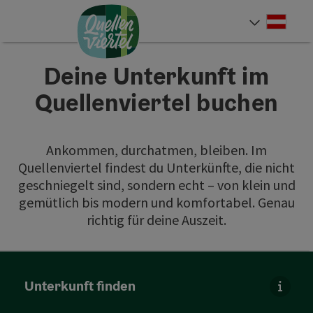
Accesskey
Accesskey
Accesskey
Zum Inhalt
Zur Navigation
Zum Seitenanfang
[0]
[1]
[2]
Deut
Sprach
Deine Unterkunft im
Quellenviertel buchen
Ankommen, durchatmen, bleiben. Im
Quellenviertel findest du Unterkünfte, die nicht
geschniegelt sind, sondern echt – von klein und
gemütlich bis modern und komfortabel. Genau
richtig für deine Auszeit.
direkt zu den Ergebnissen springen
Unterkunft finden
Für di