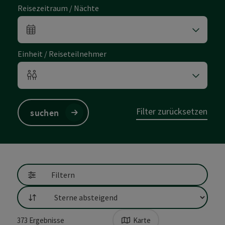
Reisezeitraum / Nächte
An- und Abreisefelder
Einheit / Reiseteilnehmer
Einheitenanzahl und Personenfelder
Filter zurücksetzen
suchen
Filtern
Sortierung
373
Ergebnisse
Karte