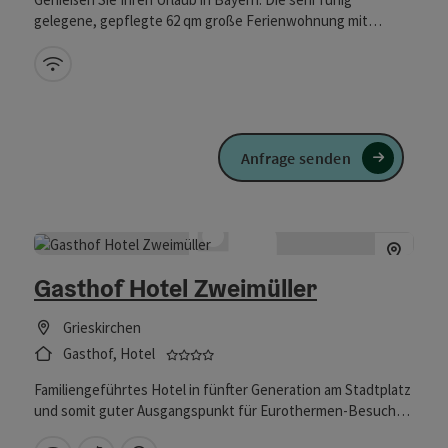
gelegene, gepflegte 62 qm große Ferienwohnung mit
Terrasse befindet sich unterhalb der Burg von Tittmoning,
kein Durchgangsverkehr und doch im Altstadtbereich. In
W-Lan (kostenlos)
unmittelbarer Nähe, der wunderschöne Ponlachpark mit
Bächen und Wasserfällen, eine Oase für Ruhe und
Entspannung.
Anfrage senden
Gasthof Hotel Zweimüller
Grieskirchen
4 Sterne - geprüfter und ausgezeich
Gasthof, Hotel
Familiengeführtes Hotel in fünfter Generation am Stadtplatz
und somit guter Ausgangspunkt für Eurothermen-Besuche
(7 Kilometer Entfernung).Ausgezeichnete Küche in