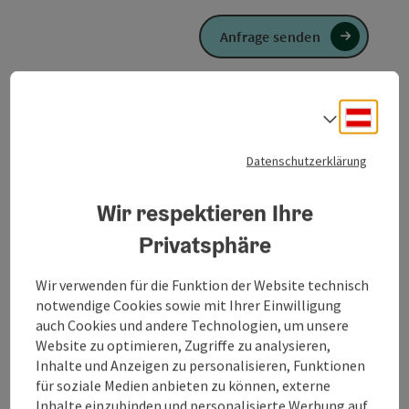
Anfrage senden
Copyr
Deuts
Sprach
Hotel "Burgblick"
Datenschutzerklärung
Hochburg-Ach
Wir respektieren Ihre
4 Sterne - geprüfter und ausgezeichneter Be
Hotel
Privatsphäre
HOTEL BURGBLICK - MIT DAY-SPAAltstadthotels Familie
MittererAuf der österreichischen Panoramaseite der
Wir verwenden für die Funktion der Website technisch
Altstadt, liegt das ****Hotel Burgblick. Die längste Burg der
notwendige Cookies sowie mit Ihrer Einwilligung
Welt über der historischen Altstadt Burghausens ist zum
W-Lan (kostenlos)
Haustiere erlaubt
Sauna
auch Cookies und andere Technologien, um unsere
Greifen nah.Ausreichend kostendfreie Hotelparkplätze
finden sie direkt vor der Türe. Das HOTEL GARNI verfügt
Website zu optimieren, Zugriffe zu analysieren,
über 42 komfortable, moderne Zimmer und Juniorsuiten mit
Inhalte und Anzeigen zu personalisieren, Funktionen
Himmelbetten. Das luxuriöse SPA steht unseren Gästen
für soziale Medien anbieten zu können, externe
Anfrage senden
kostenlos zur Verfügung. Lassen Sie sich überraschen vom
Inhalte einzubinden und personalisierte Werbung auf