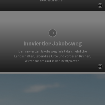
Durchschnaufen.
Co
Innviertler Jakobsweg
Der Innviertler Jakobsweg führt durch ehrliche
Landschaften, lebendige Orte und vorbei an Kirchen,
Wirtshäusern und stillen Kraftplätzen.
Co