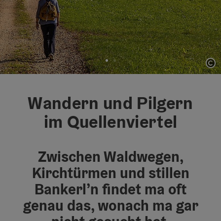
Co
Element 1 von 2
Wandern und Pilgern
im Quellenviertel
Zwischen Waldwegen,
Kirchtürmen und stillen
Bankerl’n findet ma oft
genau das, wonach ma gar