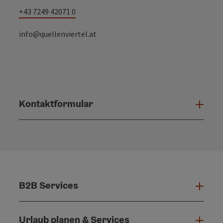
+43 7249 42071 0
info@quellenviertel.at
Kontaktformular
Konta
B2B Services
B2B 
Urlaub planen & Services
Urla