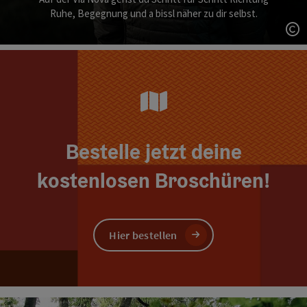
Ruhe, Begegnung und a bissl näher zu dir selbst.
Co
Bestelle jetzt deine
kostenlosen Broschüren!
Hier bestellen