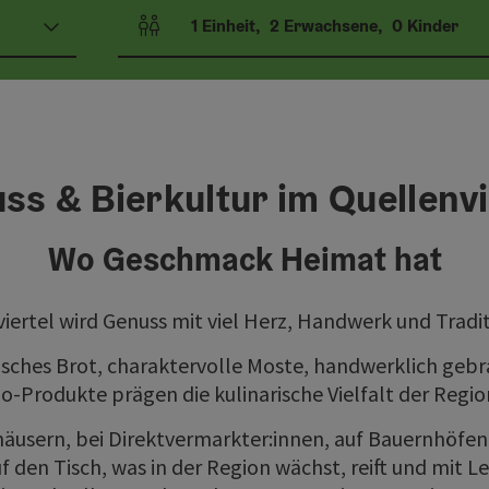
1
Einheit
,
2
Erwachsene
,
0
Kinder
Einheitenanzahl und Personenfelder
ss & Bierkultur im Quellenvi
Wo Geschmack Heimat hat
iertel wird Genuss mit viel Herz, Handwerk und Tradi
risches Brot, charaktervolle Moste, handwerklich geb
io-Produkte prägen die kulinarische Vielfalt der Regio
äusern, bei Direktvermarkter:innen, auf Bauernhöfen 
 den Tisch, was in der Region wächst, reift und mit Le