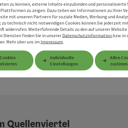
eten zu können, externe Inhalte einzubinden und personalisiert
e jetzt deine kostenlosen Bro
 Plattformen zu zeigen. Dazu teilen wir Informationen zu Ihrer 
site mit unseren Partnern für soziale Medien, Werbung und Analys
g zu technisch nicht notwendigen Cookies können Sie jederzeit m
nft widerrufen. Weiterführende Details zu den auf unserer Website
Hier bestellen
n Diensten finden Sie in unserer
Datenschutzinformation
bzw. in
er.
Mehr über uns im
Impressum
.
 Cookies
Individuelle
Allen Co
tivieren
Einstellungen
zustimm
 Quellenviertel