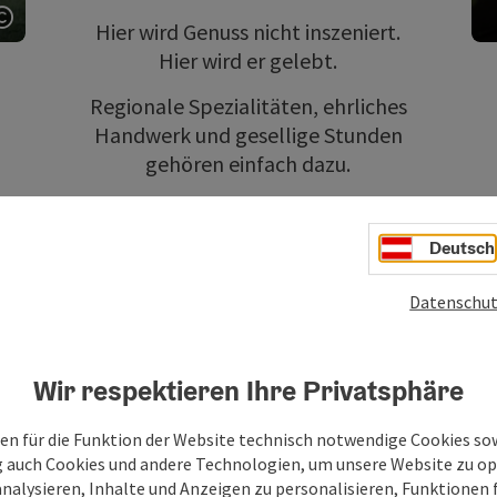
Hier wird Genuss nicht inszeniert.
Copyright öffnen
Hier wird er gelebt.
Regionale Spezialitäten, ehrliches
Handwerk und gesellige Stunden
gehören einfach dazu.
Mal deftig, mal süß – aber immer
mit Geschmack.
Deutsch
Datenschut
Wir respektieren Ihre Privatsphäre
en für die Funktion der Website technisch notwendige Cookies sow
g auch Cookies und andere Technologien, um unsere Website zu op
analysieren, Inhalte und Anzeigen zu personalisieren, Funktionen f