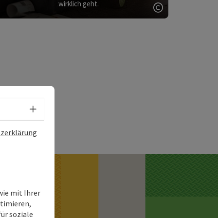
wirklich geht.
Copyright öff
Sprachwahl - Menü öffnen
zerklärung
ie mit Ihrer
timieren,
ür soziale