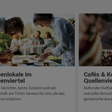
fnen
Copyright öffnen
enlokale im
Cafés & K
enviertel
Quellenvie
 Gerichte, beste Zutaten und viel
Duftender Kaffe
haft am Teller. Genuss für alle, die das
und süße Versuch
re schätzen.
gemütliche Ausz