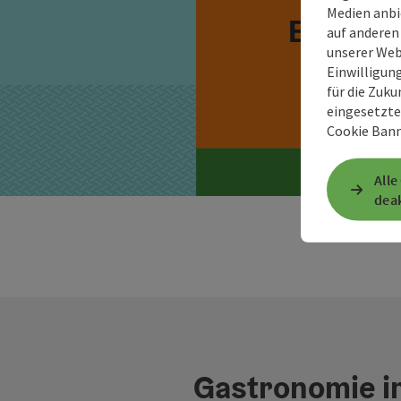
Medien anbi
Bestell
auf anderen
unserer Web
Einwilligun
für die Zuku
eingesetzte
Cookie Bann
Alle
deak
Gastronomie im