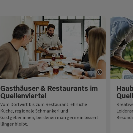
ght öffnen
Copyright öf
Gasthäuser & Restaurants im
Haub
Quellenviertel
Quell
Vom Dorfwirt bis zum Restaurant: ehrliche
Kreative
Küche, regionale Schmankerl und
Leidensc
Gastgeber:innen, bei denen man gern ein bisserl
Besonde
länger bleibt.