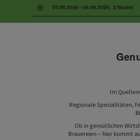
07.08.2026
-
09.08.2026
,
2
Nächte
An- und Abreisefelder
Genu
Im Quellenv
Regionale Spezialitäten, f
B
Ob in gemütlichen Wirtsh
Brauereien – hier kommt auf