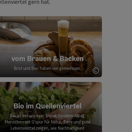
lenviertel gern hat.
vom Brauen & Backen
Brot und Bier haben viel gemeinsam.
ght öffnen
Copyright öff
Bio im Quellenviertel
Bio ist bei uns kein Trend, sondern Alltag.
Menschen mit G’spür für Natur, Tiere und gute
Lebensmittel zeigen, wie Nachhaltigkeit