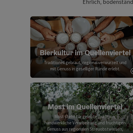
Ehrlich, bodenständ
Bierkultur im Quellenviertel
Traditionell gebraut, regional verwurzelt und
mit Genuss in geselliger Runde erlebt.
Most im Quellenviertel
Most steht für gelebte Tradition,
handwerkliche Verarbeitung und fruchtigen
Genuss aus regionalen Streuobstwiesen,