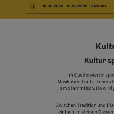
14.08.2026
-
16.08.2026
,
2
Nächte
An- und Abreisefelder
Kult
Kultur s
Im Quellenviertel spi
Musikabend unter freiem 
am Stammtisch. Da wird g
Zwischen Tradition und fris
einfach. In kleinen Gasse