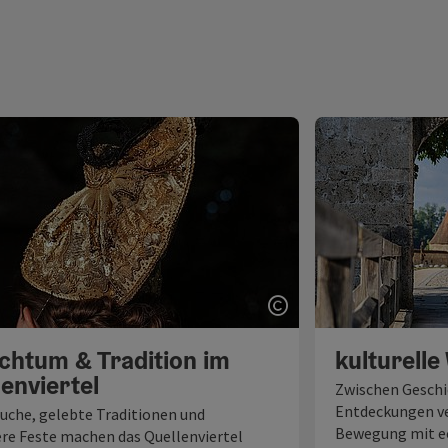
fnen
Copyright öffnen
chtum & Tradition im
kulturell
enviertel
Zwischen Geschi
Entdeckungen ve
äuche, gelebte Traditionen und
Bewegung mit ec
re Feste machen das Quellenviertel