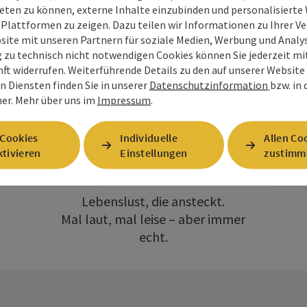
eten zu können, externe Inhalte einzubinden und personalisiert
dabei.
 Plattformen zu zeigen. Dazu teilen wir Informationen zu Ihrer 
site mit unseren Partnern für soziale Medien, Werbung und Analys
Durch alte Gassen schlendern.
g zu technisch nicht notwendigen Cookies können Sie jederzeit m
nft widerrufen. Weiterführende Details zu den auf unserer Website
Bei Konzerten, Festen und
n Diensten finden Sie in unserer
Datenschutzinformation
bzw. in
Führungen Geschichten
er.
Mehr über uns im
Impressum
.
entdecken.
Copyright öffnen
Im Quellenviertel gibt’s nicht nur
 Cookies
Individuelle
Allen Co
tivieren
Einstellungen
zustimm
Kultur zum Anschauen.
Sondern zum Erleben.
Lebenslust, die ansteckt.
Mal laut, mal leise – aber immer
echt.