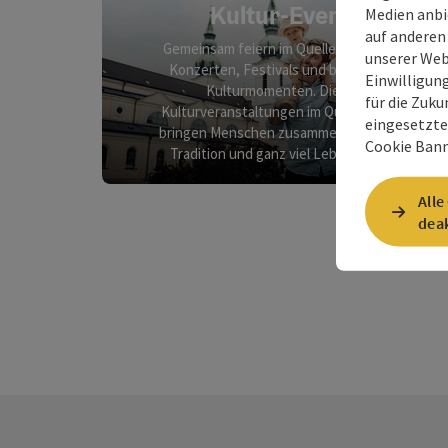
Kultur-Events
Medien anbi
auf anderen
Gemeinsam feiern im Quellenviertel: Bei
unserer Web
Konzerten, Festivals und besonderen
Einwilligun
Kulturmomenten. Die Top
für die Zuku
Kulturveranstaltungen im Quellenviertel
eingesetzte
bringen Menschen zusammen. Mit Musik,
Cookie Bann
Tradition und ganz viel Lebensgefühl.
Alle
deak