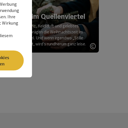
e Werbung
Verwendung
Advent im Quellenviertel
en. Ihre
it Wirkung
Lichterglanz, Keksduft und gelebtes
Brauchtum prägen die Weihnachtszeit im
 diesem
Quellenviertel. Und wenn irgendwo „Stille
Nacht“ erklingt, wird’s rundherum ganz leise.
Copyright öff
okies
en