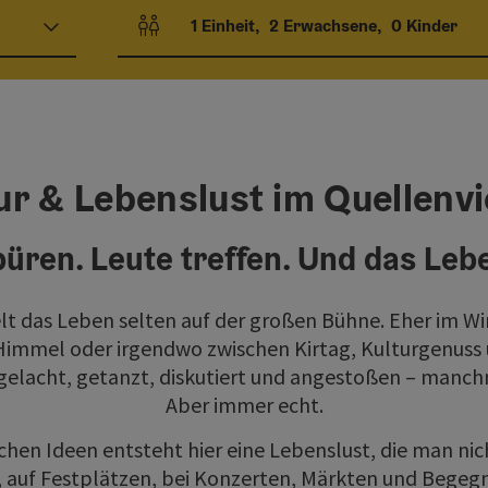
1
Einheit
,
2
Erwachsene
,
0
Kinder
Einheitenanzahl und Personenfelder
ur & Lebenslust im Quellenvi
püren. Leute treffen. Und das Lebe
elt das Leben selten auf der großen Bühne. Eher im W
Himmel oder irgendwo zwischen Kirtag, Kulturgenuss
elacht, getanzt, diskutiert und angestoßen – manch
Aber immer echt.
chen Ideen entsteht hier eine Lebenslust, die man nic
n, auf Festplätzen, bei Konzerten, Märkten und Begeg