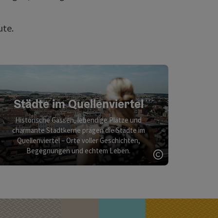
ute.
Städte im Quellenviertel
Historische Gassen, lebendige Plätze und
charmante Stadtkerne prägen die Städte im
Quellenviertel – Orte voller Geschichten,
Begegnungen und echtem Leben.
ght öffnen
Copyright öff