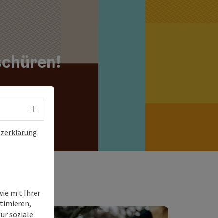
schüren!
Sprachwahl - Menü öffnen
zerklärung
ie mit Ihrer
timieren,
ür soziale