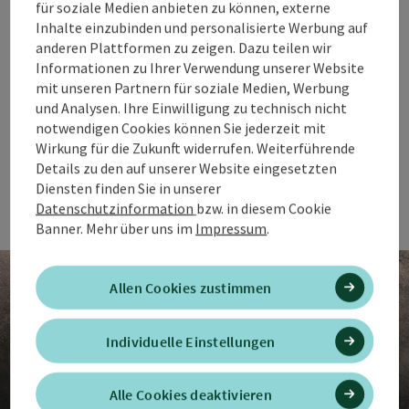
für soziale Medien anbieten zu können, externe
genug Ruhe für klare Gedanken.
Inhalte einzubinden und personalisierte Werbung auf
Ob Wellnesswochenende, kleine Auszeit oder ein paar
anderen Plattformen zu zeigen. Dazu teilen wir
Tage nur für dich – hier darf man’s langsam angehen.
Informationen zu Ihrer Verwendung unserer Website
mit unseren Partnern für soziale Medien, Werbung
Ganz ohne schlechtes Gewissen.
und Analysen. Ihre Einwilligung zu technisch nicht
Und genau so fühlt sich’s eigentlich richtig an.
notwendigen Cookies können Sie jederzeit mit
Wirkung für die Zukunft widerrufen. Weiterführende
Details zu den auf unserer Website eingesetzten
Diensten finden Sie in unserer
Zur Entspannung
Datenschutzinformation
bzw. in diesem Cookie
Banner.
Mehr über uns im
Impressum
.
Allen Cookies zustimmen
Individuelle Einstellungen
Baden & Entspannen
Alle Cookies deaktivieren
Warmes Wasser, ruhige Plätze und natürliche Badeoasen.