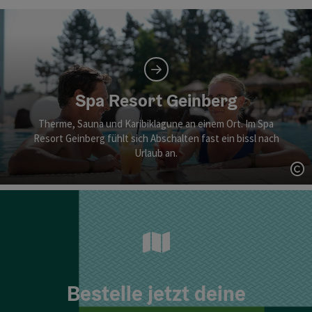
Spa Resort Geinberg
Therme, Sauna und Karibiklagune an einem Ort. Im Spa
Resort Geinberg fühlt sich Abschalten fast ein bissl nach
Urlaub an.
Co
Bestelle jetzt deine