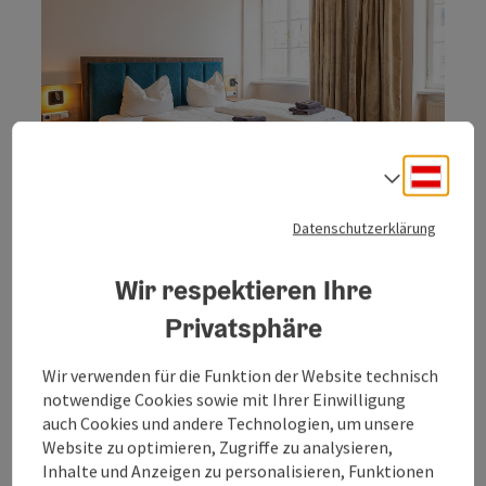
Deuts
Sprach
Copyri
Datenschutzerklärung
Ankommen. Einchecken. Und den
Alltag draußen lassen.
Wir respektieren Ihre
Im Quellenviertel gibt’s Wellnesshotels, die nicht laut
Privatsphäre
sein müssen, um gutzutun. Orte mit warmem Wasser,
ruhigen Spa-Bereichen und Zimmern, in denen man
Wir verwenden für die Funktion der Website technisch
plötzlich länger schläft als geplant.
notwendige Cookies sowie mit Ihrer Einwilligung
Da startet der Tag gemütlich im Bademantel.
auch Cookies und andere Technologien, um unsere
Zwischendurch ein Saunagang, a Massage oder einfach
Website zu optimieren, Zugriffe zu analysieren,
nix tun.
Inhalte und Anzeigen zu personalisieren, Funktionen
Und draußen warten sanfte Hügel, stille Wege und