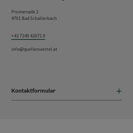
Promenade 2
4701 Bad Schallerbach
+43 7249 42071 0
info@quellenviertel.at
Kontaktformular
Konta