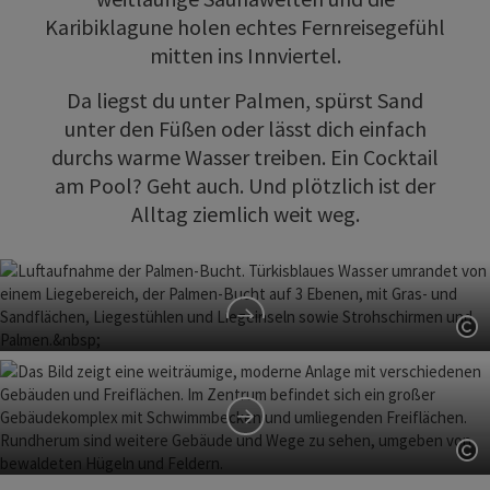
Karibiklagune holen echtes Fernreisegefühl
mitten ins Innviertel.
Da liegst du unter Palmen, spürst Sand
unter den Füßen oder lässt dich einfach
durchs warme Wasser treiben. Ein Cocktail
am Pool? Geht auch. Und plötzlich ist der
Alltag ziemlich weit weg.
Co
Spa Resort
Therme, Sauna und Karibiklagune sorgen für
Entspannung mit Urlaubsgefühl mitten im Quellenviertel.
4*S Hotel
Co