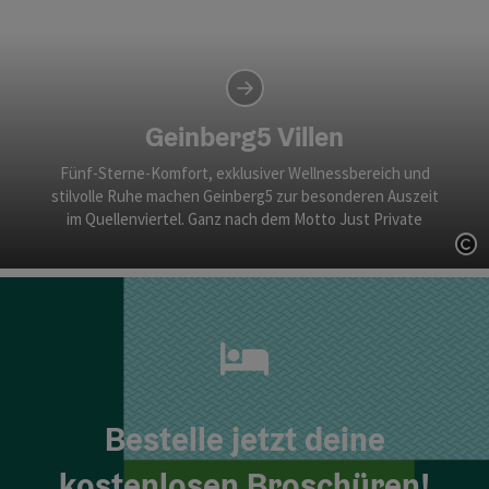
Wellnessurlaub mit direktem Thermenzugang,
Ruhebereichen und entspannter Atmosphäre für
erholsame Tage in Geinberg.
Geinberg5 Villen
Fünf-Sterne-Komfort, exklusiver Wellnessbereich und
stilvolle Ruhe machen Geinberg5 zur besonderen Auszeit
im Quellenviertel. Ganz nach dem Motto Just Private
Co
Bestelle jetzt deine
kostenlosen Broschüren!