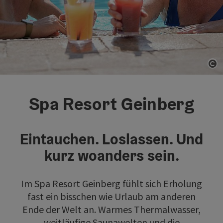
Co
Spa Resort Geinberg
Eintauchen. Loslassen. Und
kurz woanders sein.
Im Spa Resort Geinberg fühlt sich Erholung
fast ein bisschen wie Urlaub am anderen
Ende der Welt an. Warmes Thermalwasser,
weitläufige Saunawelten und die