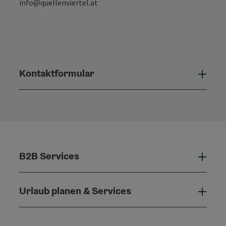
info@quellenviertel.at
Kontaktformular
Konta
B2B Services
B2B 
Urlaub planen & Services
Urla