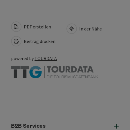
PDF erstellen
In der Nähe
Beitrag drucken
powered by
TOURDATA
B2B Services
B2B 