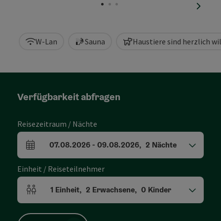
nächst
W-Lan
Sauna
Haustiere sind herzlich 
Verfügbarkeit abfragen
Reisezeitraum / Nächte
07.08.2026
-
09.08.2026
,
2
Nächte
An- und Abreisefelder
Einheit / Reiseteilnehmer
1
Einheit
,
2
Erwachsene
,
0
Kinder
Einheitenanzahl und Personenfelder