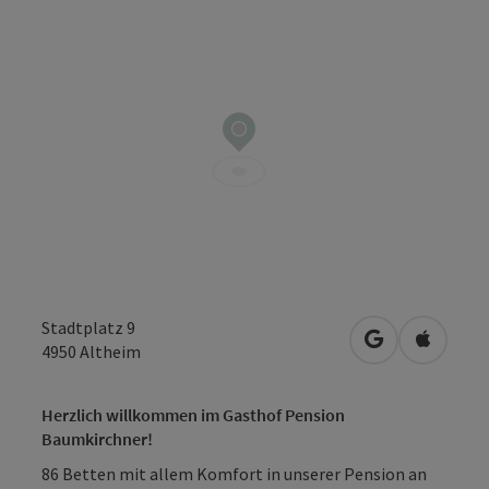
Stadtplatz 9
in Google Map
in Apple
4950
Altheim
Herzlich willkommen im Gasthof Pension
Baumkirchner!
86 Betten mit allem Komfort in unserer Pension an