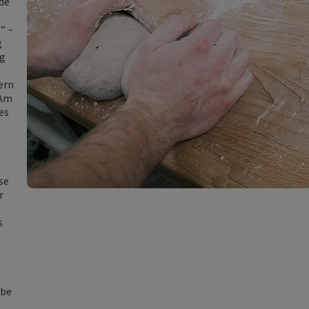
de
“ –
g
ng
ern
 Am
es
se
r
s
ibe