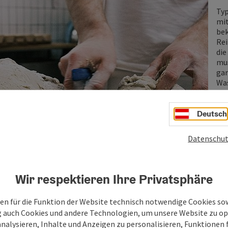
Typ
mit
bek
Rei
die
mus
gar
Was
die
Mil
aut
Deutsch
Meh
bri
Datenschut
Rog
bek
sch
Wir respektieren Ihre Privatsphäre
Die
Beg
en für die Funktion der Website technisch notwendige Cookies sow
Copyri
ist
g auch Cookies und andere Technologien, um unsere Website zu op
bez
analysieren, Inhalte und Anzeigen zu personalisieren, Funktionen f
ein