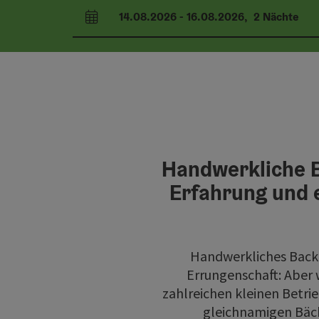
14.08.2026
-
16.08.2026
,
2
Nächte
An- und Abreisefelder
Handwerkliche Bä
Erfahrung und e
Handwerkliches Backen
Errungenschaft: Aber 
zahlreichen kleinen Betrie
gleichnamigen Bäcke