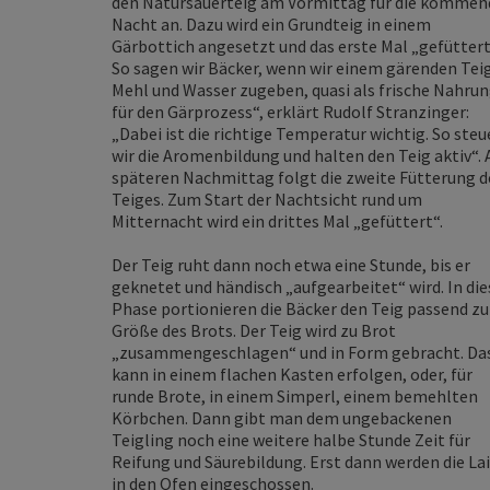
den Natursauerteig am Vormittag für die kommen
Nacht an. Dazu wird ein Grundteig in einem
Gärbottich angesetzt und das erste Mal „gefüttert
So sagen wir Bäcker, wenn wir einem gärenden Tei
Mehl und Wasser zugeben, quasi als frische Nahru
für den Gärprozess“, erklärt Rudolf Stranzinger:
„Dabei ist die richtige Temperatur wichtig. So steu
wir die Aromenbildung und halten den Teig aktiv“.
späteren Nachmittag folgt die zweite Fütterung d
Teiges. Zum Start der Nachtsicht rund um
Mitternacht wird ein drittes Mal „gefüttert“.
Der Teig ruht dann noch etwa eine Stunde, bis er
geknetet und händisch „aufgearbeitet“ wird. In die
Phase portionieren die Bäcker den Teig passend zu
Größe des Brots. Der Teig wird zu Brot
„zusammengeschlagen“ und in Form gebracht. Da
kann in einem flachen Kasten erfolgen, oder, für
runde Brote, in einem Simperl, einem bemehlten
Körbchen. Dann gibt man dem ungebackenen
Teigling noch eine weitere halbe Stunde Zeit für
Reifung und Säurebildung. Erst dann werden die La
in den Ofen eingeschossen.