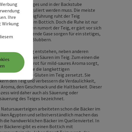
e Werbung
peratur des Teiges und in der Backstube
trolliert und reguliert werden muss. Die meiste
Verwendung
t während der Teigführung ruht der Teig
en. Ihre
ehelligt in seinem Bottich. Doch die Ruhe ist nur
it Wirkung
erlich. Im Inneren rumort der Teig, er gärt vor sich
. Dabei entweichende Gase sorgen für ein stetiges,
 diesem
r gemächliches Blubbern.
rend der Gärung entstehen, neben anderen
enprodukten, zwei Säuren im Teig. Zum einen die
okies
chsäure, die im Brot für mild-saures Aroma sorgt,
en
ie Essigsäure, die die langkettigen
eißmoleküle wie Gluten im Teig zersetzt
.
Sie
kern den Teig und verbessern die Verdaulichkeit,
 Aroma, den Geschmack und die Haltbarkeit. Dieser
zess wird daher auch als Säuerung oder
säuerung des Teiges bezeichnet.
 Natursauerteigen arbeiteten schon die Bäcker im
iken Ägypten und selbstverständlich machen das
h die handwerklichen Bäcker im Quellenviertel. In
er Bäckerei gibt es einen Bottich mit