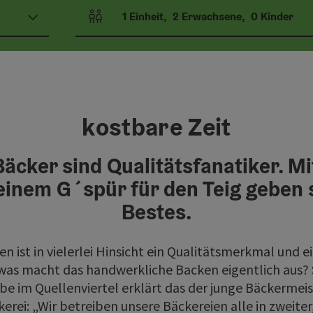
1
Einheit
,
2
Erwachsene
,
0
Kinder
Einheitenanzahl und Personenfelder
kostbare Zeit
cker sind Qualitätsfanatiker. Mi
inem G´spür für den Teig geben s
Bestes.
 ist in vielerlei Hinsicht ein Qualitätsmerkmal und ei
was macht das handwerkliche Backen eigentlich aus? S
be im Quellenviertel erklärt das der junge Bäckermei
rei: „Wir betreiben unsere Bäckereien alle in zweiter, 