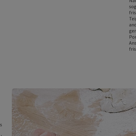
Nat
sog
fri
Tei
and
gem
Por
Ans
fri
ls