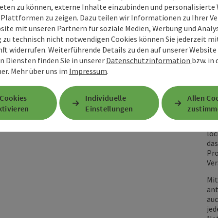
eten zu können, externe Inhalte einzubinden und personalisiert
Tem
kon
 Plattformen zu zeigen. Dazu teilen wir Informationen zu Ihrer 
Zei
site mit unseren Partnern für soziale Medien, Werbung und Analys
unb
g zu technisch nicht notwendigen Cookies können Sie jederzeit m
äuß
nft widerrufen. Weiterführende Details zu den auf unserer Website
hin
n Diensten finden Sie in unserer
Datenschutzinformation
bzw. in
seh
er.
Mehr über uns im
Impressum
.
Wäh
Neb
 Cookies
Individuelle
Allen Co
Mil
tivieren
Einstellungen
zustimm
sow
Eiw
loc
das
Pro
Ver
Mit
ant
auc
jed