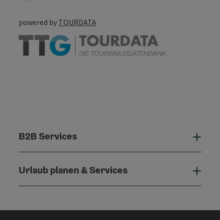
powered by
TOURDATA
B2B Services
B2B 
Urlaub planen & Services
Urla