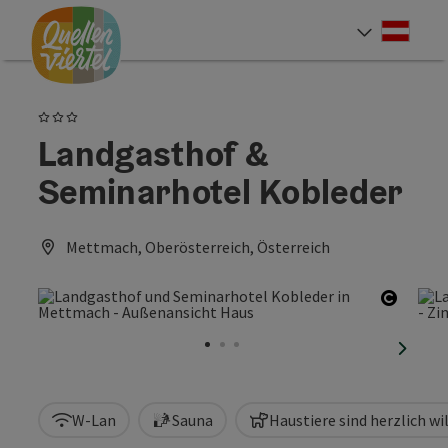
Accesskey
Accesskey
Accesskey
Zum Inhalt
Zur Navigation
Zum Seitenanfang
[0]
[1]
[2]
Deut
Sprach
3 Sterne
Landgasthof &
Seminarhotel Kobleder
Mettmach, Oberösterreich, Österreich
Copyri
nächst
W-Lan
Sauna
Haustiere sind herzlich 