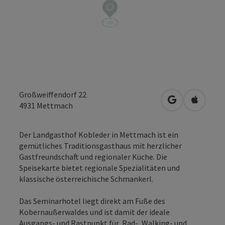
Großweiffendorf 22
in Google Map
in Apple
4931
Mettmach
Der Landgasthof Kobleder in Mettmach ist ein
gemütliches Traditionsgasthaus mit herzlicher
Gastfreundschaft und regionaler Küche. Die
Speisekarte bietet regionale Spezialitäten und
klassische österreichische Schmankerl.
Das Seminarhotel liegt direkt am Fuße des
Kobernaußerwaldes und ist damit der ideale
Ausgangs- und Rastpunkt für Rad-, Walking- und