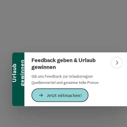
Banner einklappen
s öffnen
 Maps öffnen
Feedback geben & Urlaub
n
Bann
gewinnen
U
r
l
a
u
b
g
e
w
i
n
n
e
Gib uns Feedback zur Urlaubsregion
Quellenviertel und gewinne tolle Preise.
Jetzt mitmachen!