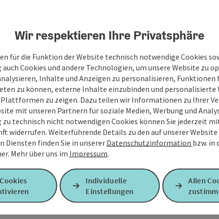
 uns freundlicher Weise von der Fam. Gererdorfer zur
nkostenbeitrag für´s Mähen und Bereitstellen.
Wir respektieren Ihre Privatsphäre
usstattung
en für die Funktion der Website technisch notwendige Cookies sow
g auch Cookies und andere Technologien, um unsere Website zu op
analysieren, Inhalte und Anzeigen zu personalisieren, Funktionen f
eten zu können, externe Inhalte einzubinden und personalisiert
 Plattformen zu zeigen. Dazu teilen wir Informationen zu Ihrer 
site mit unseren Partnern für soziale Medien, Werbung und Analys
g zu technisch nicht notwendigen Cookies können Sie jederzeit m
nft widerrufen. Weiterführende Details zu den auf unserer Website
n Diensten finden Sie in unserer
Datenschutzinformation
bzw. in
er.
Mehr über uns im
Impressum
.
 Cookies
Individuelle
Allen Co
tivieren
Einstellungen
zustimm