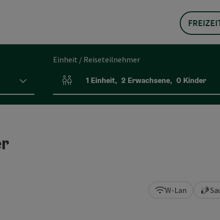
FREIZEI
Einheit / Reiseteilnehmer
1
Einheit
,
2
Erwachsene
,
0
Kinder
Einheitenanzahl und Personenfelder
er
W-Lan
Sa