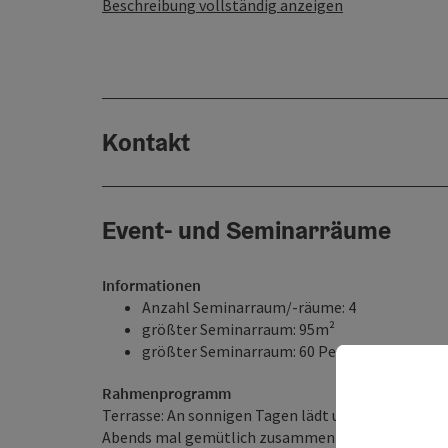
Beschreibung vollständig anzeigen
Kontakt
Event- und Seminarräume
Informationen
Anzahl Seminarraum/-räume: 4
größter Seminarraum: 95m²
größter Seminarraum: 60 Personen
Rahmenprogramm
Terrasse: An sonnigen Tagen lädt unsere Terrasse 
Abends mal gemütlich zusammenzusitzen. Outdoor