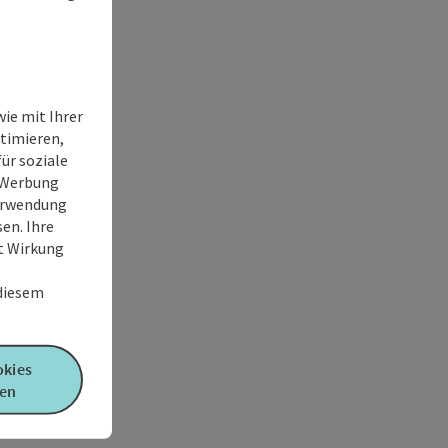
ie mit Ihrer
timieren,
ür soziale
e Werbung
Verwendung
en. Ihre
it Wirkung
 diesem
okies
en