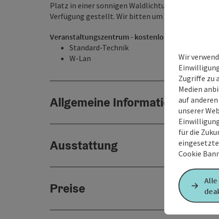
Platz in einer sonnigen Waldlichtung gelegen, wird
Verfügung gestellt. Wir bitten um einen kleinen U
Veranstaltungszentrum - kostenlose technische A
Standard-Technik
Wir verwend
W-Lan
Einwilligun
Zugriffe zu 
Medien anbi
Allgemeine Informationen
auf anderen
unserer Web
Einwilligun
für die Zuku
Ausstattung
eingesetzte
Cookie Bann
Alle
Preise
deak