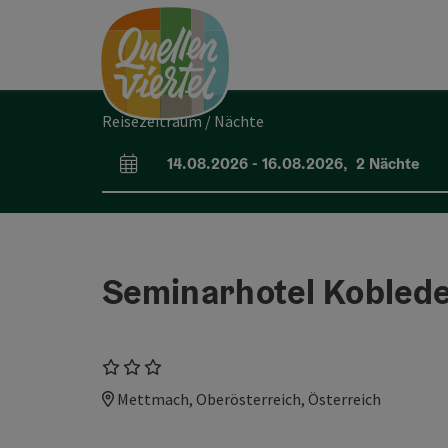
Accesskey
Accesskey
Accesskey
Zum Inhalt
Zur Navigation
Zum Seitenanfang
[0]
[1]
[2]
Reisezeitraum / Nächte
14.08.2026
-
16.08.2026
,
2
Nächte
An- und Abreisefelder
Seminarhotel Kobled
3 Sterne
Mettmach, Oberösterreich, Österreich