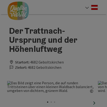
Accesskey
Accesskey
Accesskey
Zum Inhalt
Zur Navigation
Zum Seitenanfang
[0]
[1]
[2]
Deut
Sprach
Der Trattnach-
Ursprung und der
Höhenluftweg
Startort:
4682 Geboltskirchen
Zielort:
4682 Geboltskirchen
©
Copyrig
nächste