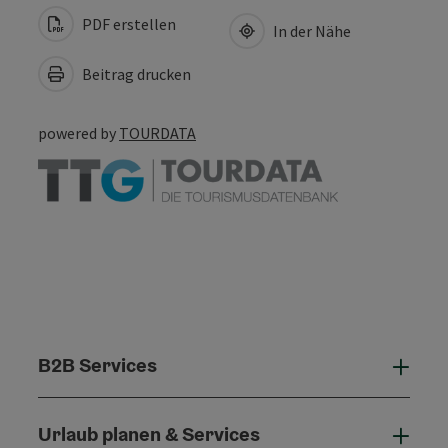
PDF erstellen
In der Nähe
Beitrag drucken
powered by
TOURDATA
B2B Services
B2B 
Urlaub planen & Services
Urla