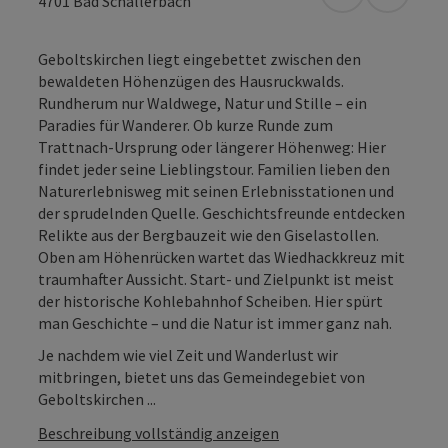
in Google Map
in Apple
4701
Bad Schallerbach
Geboltskirchen liegt eingebettet zwischen den
bewaldeten Höhenzügen des Hausruckwalds.
Rundherum nur Waldwege, Natur und Stille – ein
Paradies für Wanderer. Ob kurze Runde zum
Trattnach-Ursprung oder längerer Höhenweg: Hier
findet jeder seine Lieblingstour. Familien lieben den
Naturerlebnisweg mit seinen Erlebnisstationen und
der sprudelnden Quelle. Geschichtsfreunde entdecken
Relikte aus der Bergbauzeit wie den Giselastollen.
Oben am Höhenrücken wartet das Wiedhackkreuz mit
traumhafter Aussicht. Start- und Zielpunkt ist meist
der historische Kohlebahnhof Scheiben. Hier spürt
man Geschichte – und die Natur ist immer ganz nah.
Je nachdem wie viel Zeit und Wanderlust wir
mitbringen, bietet uns das Gemeindegebiet von
Geboltskirchen ...
Beschreibung vollständig anzeigen