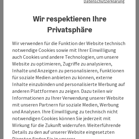
EurothermenResort Bad Schallerbach
Datenschutzerklärung
1 Heilgymnastik (45 min)
1 Parafangopackung
Wir respektieren Ihre
Gratis-Leihfahrrad
für einen Tag (bei
Reservierung von Mo. – Fr.)
Privatsphäre
Verpflegung
Wir verwenden für die Funktion der Website technisch
Frühstück
notwendige Cookies sowie mit Ihrer Einwilligung
Mögliche Anreisetermine
auch Cookies und andere Technologien, um unsere
täglich
Website zu optimieren, Zugriffe zu analysieren,
Inhalte und Anzeigen zu personalisieren, Funktionen
für soziale Medien anbieten zu können, externe
Buchen / Anfrage
Inhalte einzubinden und personalisierte Werbung auf
anderen Plattformen zu zeigen. Dazu teilen wir
ab Preis
Informationen zu Ihrer Verwendung unserer Website
€ 224,00 pro Person
mit unseren Partnern für soziale Medien, Werbung
buchbar ab 1 Person
und Analysen. Ihre Einwilligung zu technisch nicht
notwendigen Cookies können Sie jederzeit mit
Wirkung für die Zukunft widerrufen. Weiterführende
Reisezeitraum (01.10.2025 - 31.12.2026)
Details zu den auf unserer Website eingesetzten
von
bis
Diensten finden Sie in unserer