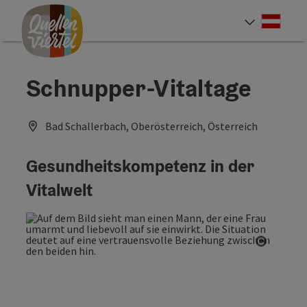
Accesskey
Accesskey
Accesskey
Zum Inhalt
Zur Navigation
Zum Seitenanfang
[0]
[1]
[2]
Deut
Sprach
Schnupper-Vitaltage
Bad Schallerbach, Oberösterreich, Österreich
Gesundheitskompetenz in der
Vitalwelt
Copyrig