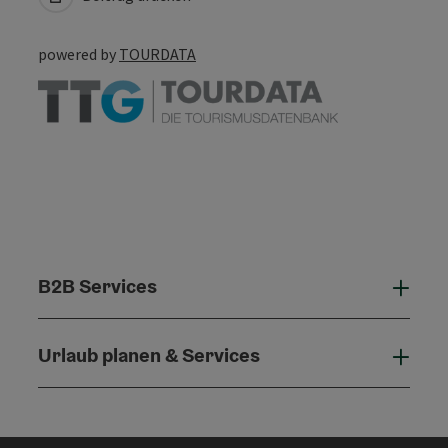
powered by
TOURDATA
B2B Services
B2B 
Urlaub planen & Services
Urla