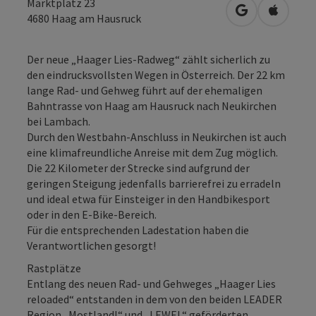
Marktplatz 23
in Google Map
in Apple
4680
Haag am Hausruck
Der neue „Haager Lies-Radweg“ zählt sicherlich zu
den eindrucksvollsten Wegen in Österreich. Der 22 km
lange Rad- und Gehweg führt auf der ehemaligen
Bahntrasse von Haag am Hausruck nach Neukirchen
bei Lambach.
Durch den Westbahn-Anschluss in Neukirchen ist auch
eine klimafreundliche Anreise mit dem Zug möglich.
Die 22 Kilometer der Strecke sind aufgrund der
geringen Steigung jedenfalls barrierefrei zu erradeln
und ideal etwa für Einsteiger in den Handbikesport
oder in den E-Bike-Bereich.
Für die entsprechenden Ladestation haben die
Verantwortlichen gesorgt!
Rastplätze
Entlang des neuen Rad- und Gehweges „Haager Lies
reloaded“ entstanden in dem von den beiden LEADER
Region „Mostlandl“ und „LEWEL“ geförderten ...