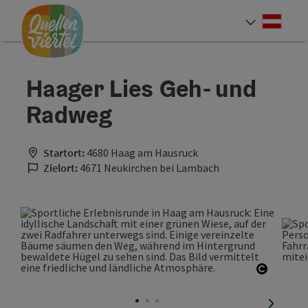
Accesskey
Accesskey
Accesskey
Zum Inhalt
Zur Navigation
Zum Seitenanfang
[0]
[1]
[2]
Deut
Sprach
Haager Lies Geh- und
Radweg
Startort:
4680 Haag am Hausruck
Zielort:
4671 Neukirchen bei Lambach
Copyrig
nächste