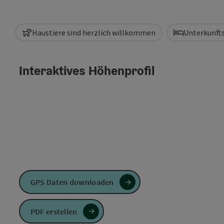
Haustiere sind herzlich willkommen
Unterkunft
Interaktives Höhenprofil
GPS Daten downloaden
PDF erstellen