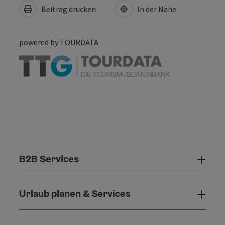
Beitrag drucken
In der Nähe
powered by
TOURDATA
B2B Services
B2B 
Urlaub planen & Services
Urla