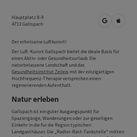
Hauptplatz 8-9
in Google Map
in Apple
4713
Gallspach
Der erholsame Luftkurort!
Der Luft-Kurort Gallspach bietet die ideale Basis für
einen Aktiv- oder Gesundheitsurlaub: Die
naturbelassene Landschaft und das
Gesundheitsinstitut Zeileis
mit der einzigartigen
Hochfrequenz-Therapie versprechen einen
regenerierenden Aufenthalt.
Natur erleben
Gallspach ist ein guter Ausgangspunkt für
Spaziergänge, Wanderungen oder zur geselligen
Einkehr in die für die Region typischen
Landgasthäuser. Die „Radler-Rast-Tankstelle“ mitten