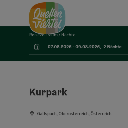
Accesskey
Accesskey
Accesskey
Zum Inhalt
Zur Navigation
Zum Seitenanfang
[0]
[1]
[2]
Reisezeitraum / Nächte
07.08.2026
-
09.08.2026
,
2
Nächte
An- und Abreisefelder
Kurpark
Gallspach, Oberösterreich, Österreich