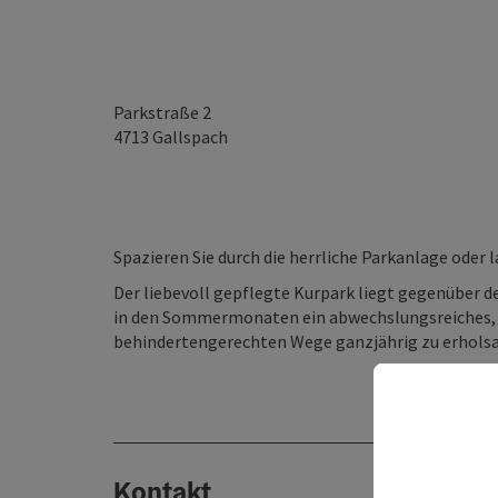
Parkstraße 2
4713
Gallspach
Spazieren Sie durch die herrliche Parkanlage oder l
Der liebevoll gepflegte Kurpark liegt gegenüber 
in den Sommermonaten ein abwechslungsreiches, 
behindertengerechten Wege ganzjährig zu erhols
Kontakt