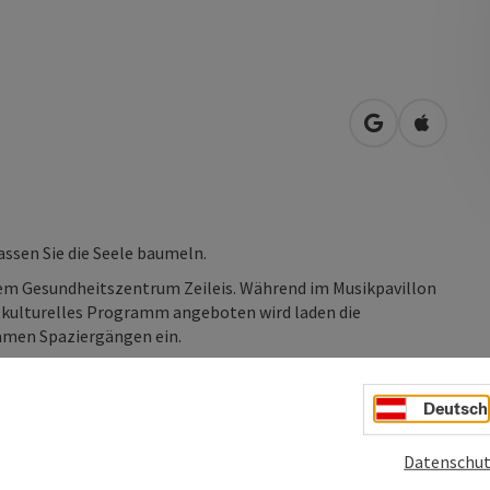
in Google Map
in Apple
assen Sie die Seele baumeln.
dem Gesundheitszentrum Zeileis. Während im Musikpavillon
kulturelles Programm angeboten wird laden die
amen Spaziergängen ein.
Deutsch
Datenschut