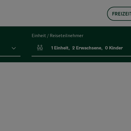
FREIZEI
Einheit / Reiseteilnehmer
1
Einheit
,
2
Erwachsene
,
0
Kinder
Einheitenanzahl und Personenfelder