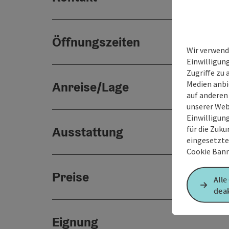
Öffnungszeiten
Wir verwend
Einwilligun
Zugriffe zu 
Medien anbi
Anreise/Lage
auf anderen
unserer Web
Einwilligun
für die Zuku
Ausstattung
eingesetzte
Cookie Bann
Preise
Alle
deak
Eignung