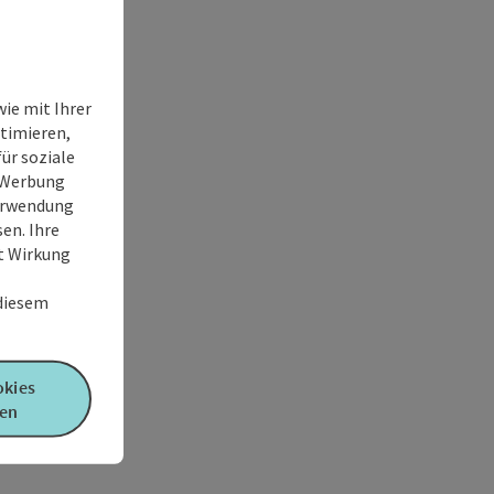
ie mit Ihrer
timieren,
ür soziale
e Werbung
Verwendung
en. Ihre
it Wirkung
 diesem
okies
en