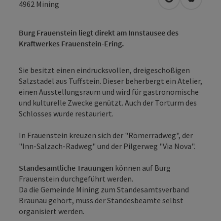
in Google Map
in Apple
4962
Mining
Burg Frauenstein liegt direkt am Innstausee des
Kraftwerkes Frauenstein-Ering.
Sie besitzt einen eindrucksvollen, dreigeschoßigen
Salzstadel aus Tuffstein. Dieser beherbergt ein Atelier,
einen Ausstellungsraum und wird für gastronomische
und kulturelle Zwecke genützt. Auch der Torturm des
Schlosses wurde restauriert.
In Frauenstein kreuzen sich der "Römerradweg", der
"Inn-Salzach-Radweg" und der Pilgerweg "Via Nova".
Standesamtliche Trauungen
können auf Burg
Frauenstein durchgeführt werden.
Da die Gemeinde Mining zum Standesamtsverband
Braunau gehört, muss der Standesbeamte selbst
organisiert werden.