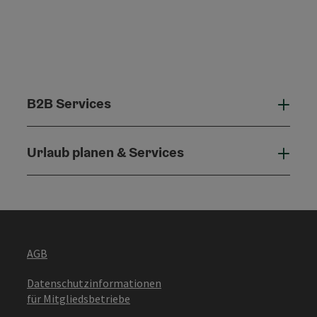
B2B Services
B2B 
Urlaub planen & Services
Urla
AGB
Datenschutzinformationen
für Mitgliedsbetriebe