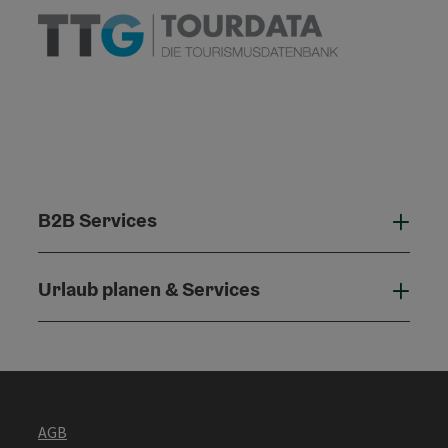
B2B Services
B2B 
Urlaub planen & Services
Urla
AGB