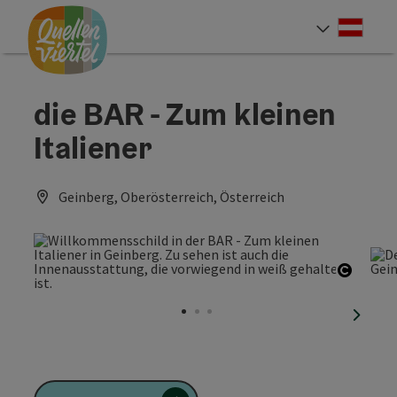
Accesskey
Accesskey
Accesskey
Zum Inhalt
Zur Navigation
Zum Seitenanfang
[0]
[1]
[2]
Deut
Sprach
die BAR - Zum kleinen
Italiener
Geinberg, Oberösterreich, Österreich
Copyri
nächst