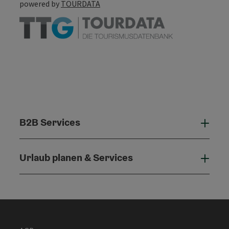
powered by
TOURDATA
B2B Services
B2B 
Urlaub planen & Services
Urla