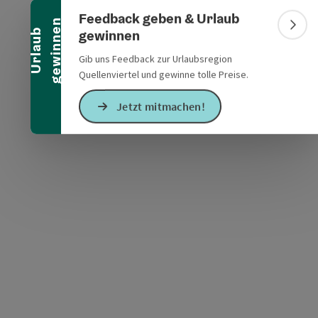
Banner einklappen
Feedback geben & Urlaub
n
Bann
gewinnen
U
r
l
a
u
b
g
e
w
i
n
n
e
Gib uns Feedback zur Urlaubsregion
Quellenviertel und gewinne tolle Preise.
s öffnen
 Maps öffnen
Jetzt mitmachen!