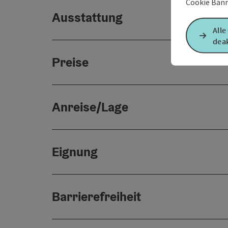
Cookie Bann
Ausstattung
Alle
deak
Preise
Anreise/Lage
Eignung
Barrierefreiheit