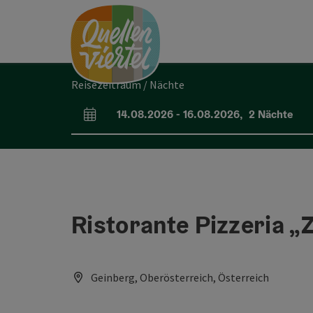
Accesskey
Accesskey
Accesskey
Zum Inhalt
Zur Navigation
Zum Seitenanfang
[0]
[1]
[2]
Reisezeitraum / Nächte
14.08.2026
-
16.08.2026
,
2
Nächte
An- und Abreisefelder
Ristorante Pizzeria „
Geinberg, Oberösterreich, Österreich