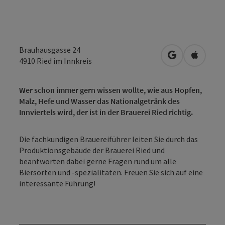
Brauhausgasse 24
in Google Map
in Apple
4910
Ried im Innkreis
Wer schon immer gern wissen wollte, wie aus Hopfen,
Malz, Hefe und Wasser das Nationalgetränk des
Innviertels wird, der ist in der Brauerei Ried richtig.
Die fachkundigen Brauereiführer leiten Sie durch das
Produktionsgebäude der Brauerei Ried und
beantworten dabei gerne Fragen rund um alle
Biersorten und -spezialitäten. Freuen Sie sich auf eine
interessante Führung!