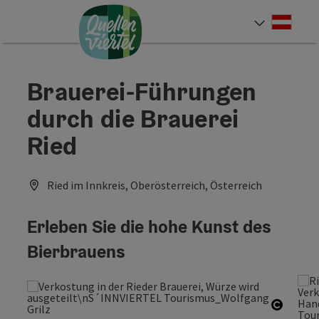
Accesskey
Accesskey
Accesskey
Zum Inhalt
Zur Navigation
Zum Seitenanfang
[0]
[1]
[2]
Deut
Sprach
Brauerei-Führungen
durch die Brauerei
Ried
Ried im Innkreis, Oberösterreich, Österreich
Erleben Sie die hohe Kunst des
Bierbrauens