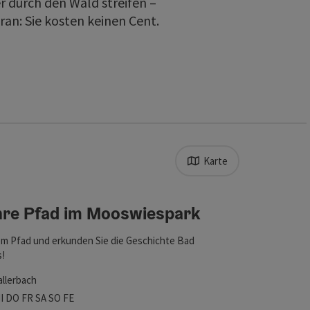
r durch den Wald streifen –
ran: Sie kosten keinen Cent.
Karte
rfeinert werden kann. Die Ergebnisse in der Liste werden durch 
hre Pfad im Mooswiespark
fnen
em Pfad und erkunden Sie die Geschichte Bad
s!
llerbach
szeiten
tag geöffnet
ienstag geöffnet
Mittwoch geöffnet
Donnerstag geöffnet
Freitag geöffnet
Samstag geöffnet
Sonntag geöffnet
Feiertag geöffnet
I
DO
FR
SA
SO
FE