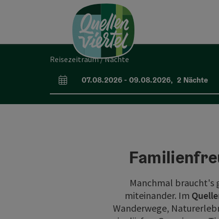
Accesskey
Accesskey
Accesskey
Zum Inhalt
Zur Navigation
Zum Seitenanfang
[0]
[1]
[2]
Reisezeitraum / Nächte
07.08.2026
-
09.08.2026
,
2
Nächte
An- und Abreisefelder
Familienfre
Manchmal braucht's ga
miteinander. Im
Quelle
Wanderwege, Naturerlebni