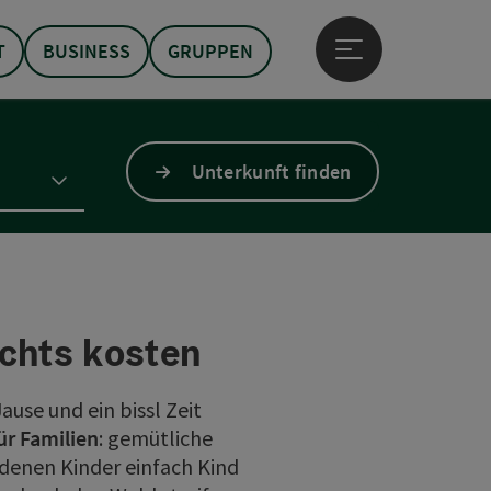
T
BUSINESS
GRUPPEN
Hauptmenü öffne
Unterkunft finden
ichts kosten
use und ein bissl Zeit
ür Familien
: gemütliche
denen Kinder einfach Kind