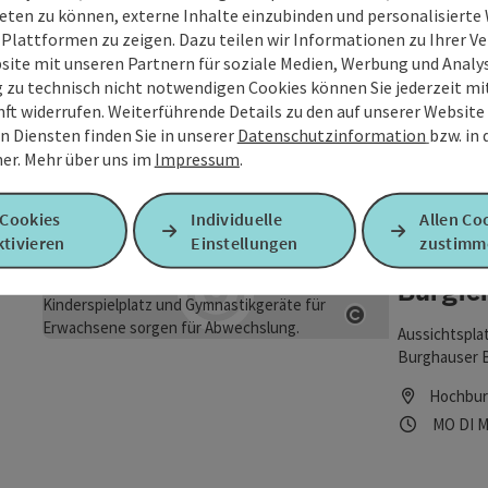
Aussich
eten zu können, externe Inhalte einzubinden und personalisiert
Inntalb
 Plattformen zu zeigen. Dazu teilen wir Informationen zu Ihrer 
site mit unseren Partnern für soziale Medien, Werbung und Analys
Aussichtspla
g zu technisch nicht notwendigen Cookies können Sie jederzeit m
Schellenberg
nft widerrufen. Weiterführende Details zu den auf unserer Website
umliegende La
n Diensten finden Sie in unserer
Datenschutzinformation
bzw. in
Simbach
Copyright öf
auf das Tal 
er.
Mehr über uns im
Impressum
.
Öffnung
Mon
D
MO
DI
M
besonders zur
Wanderer und
 Cookies
Individuelle
Allen Co
entspannen u
tivieren
Einstellungen
zustimm
idyllischen L
Aussich
Ort, um dem A
Burgfe
erleben.
Copyright öf
Aussichtsplat
Burghauser B
bietet die be
Hochbur
Altstadt von
Öffnung
Mon
D
MO
DI
M
imposante Bu
geschaffen v
auf einzigart