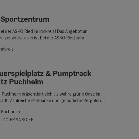
 Sportzentrum
fnen
ei der ASKÖ Ried im Innkreis! Das Angebot an
reizeitaktivitäten ist bei der ASKÖ Ried sehr
reich.
Innkreis
ten
uerspielplatz & Pumptrack
atz Puchheim
z Puchheim präsentiert sich als wahre grüne Oase im
tadt. Zahlreiche Parkbänke und gemütliche Pergolen
fnen
rweilen und Entspannen ein, während Sport- und
-Puchheim
te abwechslungsreiche Bewegungsmöglichkeiten für
szeiten
tag geöffnet
ienstag geöffnet
Mittwoch geöffnet
Donnerstag geöffnet
Freitag geöffnet
Samstag geöffnet
Sonntag geöffnet
Feiertag geöffnet
I
DO
FR
SA
SO
FE
her bieten.