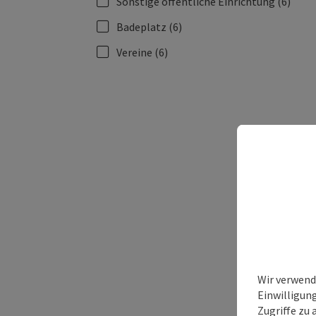
Sonstige öffentliche Einrichtung
(6)
Badeplatz
(6)
Vereine
(6)
Wir verwend
Einwilligun
Zugriffe zu 