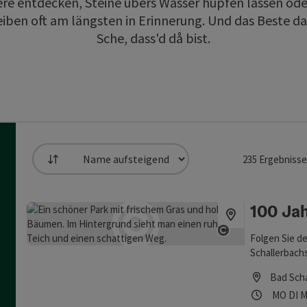
re entdecken, Steine übers Wasser hüpfen lassen ode
iben oft am längsten in Erinnerung. Und das Beste da
Sche, dass'd då bist.
235
Ergebnisse
Sortierung
die Liste stehen Filter zur Verfügung mit denen die Auswahl ve
100 Ja
Copyright öf
Folgen Sie d
Schallerbach
Bad Scha
Öffnung
Mon
D
MO
DI
M