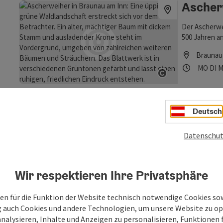
Ascher
Der Ascherwe
500 Jahren a
nutzen. Über
Braunau
geschaffene 
Öffnung
Mon
D
MO
DI
M
Naturjuwel.
Copyright öf
Deutsch
Aussic
Copyright öf
Unterer
Datenschut
Vogelschutzg
Radwanderweg
für Naturlie
Wir respektieren Ihre Privatsphäre
Kirchdor
brüten bis z
Öffnung
Mon
D
MO
DI
M
das großzüg
en für die Funktion der Website technisch notwendige Cookies sow
Aussichtspun
g auch Cookies und andere Technologien, um unsere Website zu op
analysieren, Inhalte und Anzeigen zu personalisieren, Funktionen f