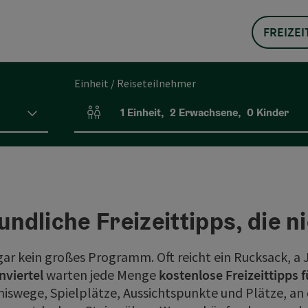
FREIZEI
Einheit / Reiseteilnehmer
1
Einheit
,
2
Erwachsene
,
0
Kinder
Einheitenanzahl und Personenfelder
undliche Freizeittipps, die n
r kein großes Programm. Oft reicht ein Rucksack, a Ja
nviertel
warten jede Menge
kostenlose Freizeittipps f
swege, Spielplätze, Aussichtspunkte und Plätze, an 