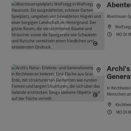
Abente
Abenteuer-Sp
Wolfseg
Öffnung
Mon
D
MO
DI
M
Copyright öf
Archi's
Genera
In Kirchheim
Copyright öf
Menschen unt
Waldzeller Ac
Kirchhei
Natur, mit vi
Öffnung
Mon
D
MO
DI
M
die Bedürfni
bewahrt und 