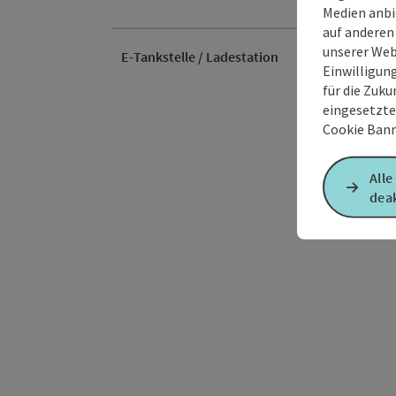
Medien anbi
auf anderen
unserer Web
E-Tankstelle / Ladestation
Einwilligun
für die Zuku
eingesetzte
Cookie Bann
Alle
deak