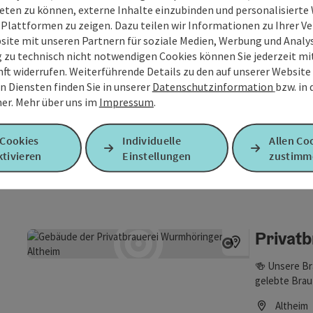
Escape
eten zu können, externe Inhalte einzubinden und personalisiert
historischen 
 Plattformen zu zeigen. Dazu teilen wir Informationen zu Ihrer 
Geschichte e
site mit unseren Partnern für soziale Medien, Werbung und Analys
Copyright öf
von Frankenbu
g zu technisch nicht notwendigen Cookies können Sie jederzeit m
Aufführungen
nft widerrufen. Weiterführende Details zu den auf unserer Website
Franken
all das verle
n Diensten finden Sie in unserer
Datenschutzinformation
bzw. in
Öffnungszei
Museum ist e
er.
Mehr über uns im
Impressum
.
modernen mul
gerecht wird
Enser'
Filmen, ansp
 Cookies
Individuelle
Allen Co
Copyright öf
Exponaten ei
tivieren
Einstellungen
zustimm
Karpfen-, Br
Rauminstalla
Touchscreens,
Grieskir
Öffnungszei
Privat
Copyright öf
🍻 Unsere Bra
gelebte Braut
Altheim