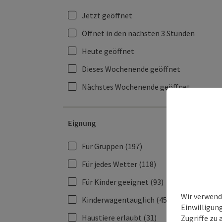
Jetzt geöffnet
Öffnet in den nächsten 3 Stunden
Heute geöffnet
Dieses Wochenende geöffnet
Nächstes Wochenende geöffnet
Eignung
Für Gruppen
(197)
Für jedes Wetter
(118)
Für Kinder geeignet
(93)
Wir verwend
Kinderwagentauglich
(45)
Einwilligun
Haustiere erlaubt
(31)
Zugriffe zu 