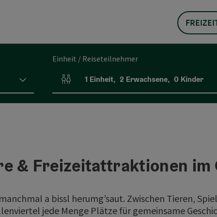
FREIZEI
Einheit / Reiseteilnehmer
1
Einheit
,
2
Erwachsene
,
0
Kinder
Einheitenanzahl und Personenfelder
re & Freizeitattraktionen im
 manchmal a bissl herumg’saut. Zwischen Tieren, Spie
lenviertel jede Menge Plätze für gemeinsame Geschich