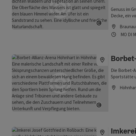
Fördermitteln
Genuss im Gr
Entstehungss
Decke, ein vo
Sittinger von
Copyright öf
inmitten der
Leader-Förde
Braunau
gegenüber - 
werden. Seit 
Öffnung
Mon
D
MO
DI
M
ein gemütlic
Programm und 
tollen Blick 
Den Naturerl
Gewerbegebie
zum Ortseinga
Borbet
dann geht es 
Rundweg ein
Die Borbet-A
Sportstätte 
Höhnhart. Ei
Höhnhar
bietet die Ar
Öffnungszei
Skispringens
Herzen des In
Copyright öf
eindrucksvoll
Anlaufstelle 
Bedingungen 
trainieren kö
Imkerei
ambitionierte