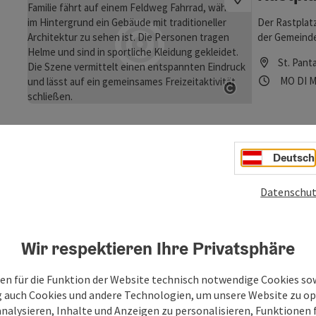
Der Rastplat
der Gemeinde 
zugänglich u
St. Pant
von malerisch
Öffnung
Mon
D
MO
DI
M
frische Luft
Copyright öf
Sitzgelegenh
angenehmen P
sich der Most
Copyright öf
Ab-Hof-Verkau
Plätten
geführt und 
Deutsch
öffentl
Schmankerl a
Datenschut
Die schönste
auf der Salza
einer der sc
Burghau
Salzkähnen, w
Wir respektieren Ihre Privatsphäre
derzeit 
von Hallein b
Einschiffung 
en für die Funktion der Website technisch notwendige Cookies sow
durch die rei
g auch Cookies und andere Technologien, um unsere Website zu op
nach Burghau
Würfels
analysieren, Inhalte und Anzeigen zu personalisieren, Funktionen f
prächtige Bu