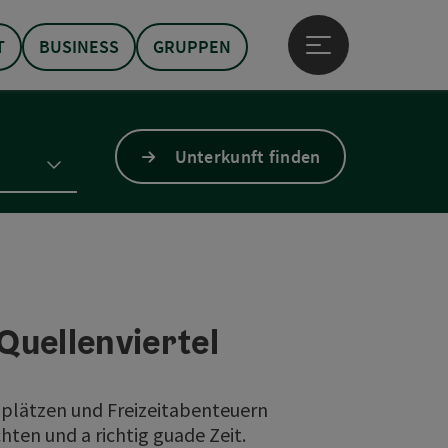
T
BUSINESS
GRUPPEN
Hauptmenü öffne
Unterkunft finden
 Quellenviertel
lplätzen und Freizeitabenteuern
ten und a richtig guade Zeit.