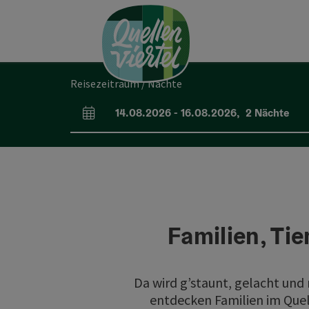
Accesskey
Accesskey
Accesskey
Zum Inhalt
Zur Navigation
Zum Seitenanfang
[0]
[1]
[2]
Reisezeitraum / Nächte
14.08.2026
-
16.08.2026
,
2
Nächte
An- und Abreisefelder
Familien, Tie
Da wird g’staunt, gelacht und
entdecken Familien im Quel