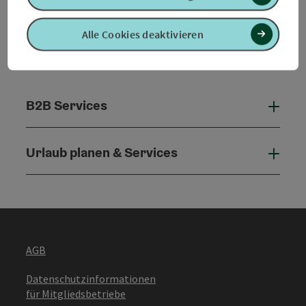
Alle Cookies deaktivieren
B2B Services
B2B 
Urlaub planen & Services
Urla
AGB
Datenschutzinformationen
für Mitgliedsbetriebe