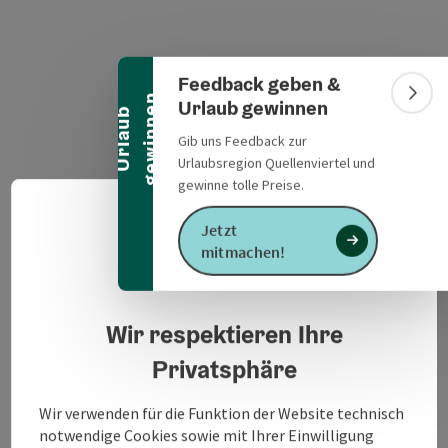
Banner einklappen
Feedback geben &
n
Bann
Urlaub gewinnen
U
r
l
a
u
b
g
e
w
i
n
n
e
Gib uns Feedback zur
Urlaubsregion Quellenviertel und
gewinne tolle Preise.
Deuts
Jetzt
Sprach
mitmachen!
Unteraichberg 4
Datenschutzerklärung
in Google Maps
in Apple 
5251
Höhnhart
Wir respektieren Ihre
Privatsphäre
Kontakt
Wir verwenden für die Funktion der Website technisch
notwendige Cookies sowie mit Ihrer Einwilligung