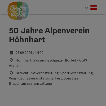
Accesskey
Accesskey
Accesskey
Zum Inhalt
Zur Navigation
Zum Seitenanfang
[0]
[1]
[2]
Deut
Sprach
50 Jahre Alpenverein
Höhnhart
27.09.2026 / 14:00
Höhnhart, Skisprungschanze (Borbet - GGW
Arena)
Brauchtumsveranstaltung, Sportveranstaltung,
Vergnügungsveranstaltung, Fest, Sonstige
Brauchtumsveranstaltung