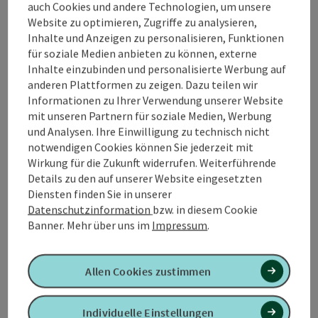
auch Cookies und andere Technologien, um unsere
Veranstaltungsort
Website zu optimieren, Zugriffe zu analysieren,
Inhalte und Anzeigen zu personalisieren, Funktionen
für soziale Medien anbieten zu können, externe
Anreise/Lage
Inhalte einzubinden und personalisierte Werbung auf
anderen Plattformen zu zeigen. Dazu teilen wir
Informationen zu Ihrer Verwendung unserer Website
Barrierefreiheit
mit unseren Partnern für soziale Medien, Werbung
und Analysen. Ihre Einwilligung zu technisch nicht
notwendigen Cookies können Sie jederzeit mit
Wirkung für die Zukunft widerrufen. Weiterführende
Details zu den auf unserer Website eingesetzten
PDF erstellen
In der Nähe
Diensten finden Sie in unserer
Datenschutzinformation
bzw. in diesem Cookie
Beitrag drucken
Banner.
Mehr über uns im
Impressum
.
powered by
TOURDATA
Allen Cookies zustimmen
Individuelle Einstellungen