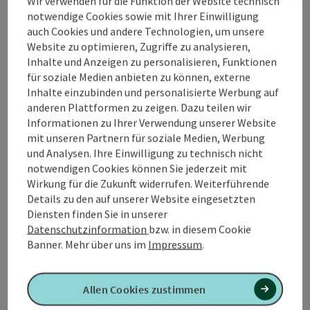
Wir verwenden für die Funktion der Website technisch
notwendige Cookies sowie mit Ihrer Einwilligung
Kontakt
auch Cookies und andere Technologien, um unsere
Website zu optimieren, Zugriffe zu analysieren,
Veranstaltungsort
Inhalte und Anzeigen zu personalisieren, Funktionen
für soziale Medien anbieten zu können, externe
Inhalte einzubinden und personalisierte Werbung auf
Anreise/Lage
anderen Plattformen zu zeigen. Dazu teilen wir
Informationen zu Ihrer Verwendung unserer Website
mit unseren Partnern für soziale Medien, Werbung
Barrierefreiheit
und Analysen. Ihre Einwilligung zu technisch nicht
notwendigen Cookies können Sie jederzeit mit
Wirkung für die Zukunft widerrufen. Weiterführende
Details zu den auf unserer Website eingesetzten
Diensten finden Sie in unserer
Datenschutzinformation
bzw. in diesem Cookie
PDF erstellen
In der Nähe
Banner.
Mehr über uns im
Impressum
.
Beitrag drucken
Allen Cookies zustimmen
powered by
TOURDATA