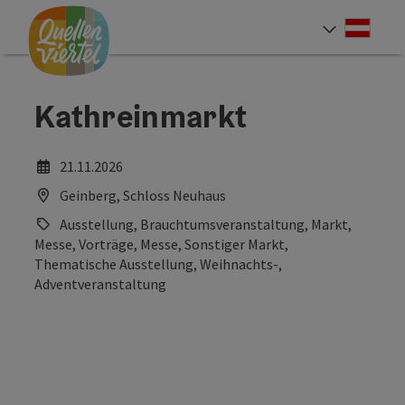
Accesskey
Accesskey
Accesskey
Zum Inhalt
Zur Navigation
Zum Seitenanfang
[0]
[1]
[2]
Deut
Sprach
Kathreinmarkt
21.11.2026
Geinberg, Schloss Neuhaus
Ausstellung, Brauchtumsveranstaltung, Markt,
Messe, Vorträge, Messe, Sonstiger Markt,
Thematische Ausstellung, Weihnachts-,
Adventveranstaltung