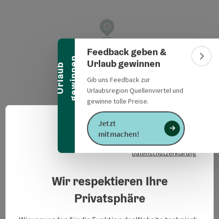
Banner einklappen
Feedback geben &
n
Bann
Urlaub gewinnen
U
r
l
a
u
b
g
e
w
i
n
n
e
Gib uns Feedback zur
Urlaubsregion Quellenviertel und
gewinne tolle Preise.
Neuhaus 1
in Google Maps
in Apple 
4943
Geinberg
Jetzt
Deuts
Sprach
mitmachen!
Datenschutzerklärung
Veranstaltungsinformationen
Wir respektieren Ihre
Privatsphäre