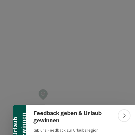
t öffnen
Banner einklappen
Feedback geben & Urlaub
n
Bann
gewinnen
U
r
l
a
u
b
g
e
w
i
n
n
e
Gib uns Feedback zur Urlaubsregion