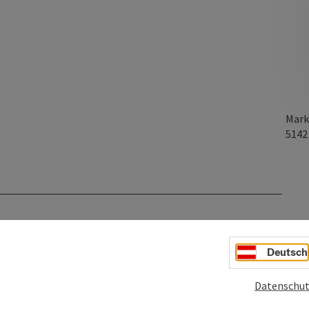
Mark
514
Deutsch
Datenschut