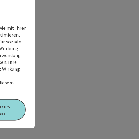
ie mit Ihrer
timieren,
ür soziale
e Werbung
Verwendung
en. Ihre
it Wirkung
 diesem
okies
en