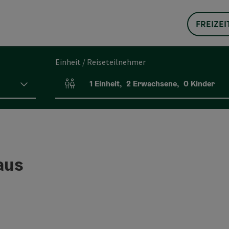
FREIZEI
Einheit / Reiseteilnehmer
1
Einheit
,
2
Erwachsene
,
0
Kinder
Einheitenanzahl und Personenfelder
aus