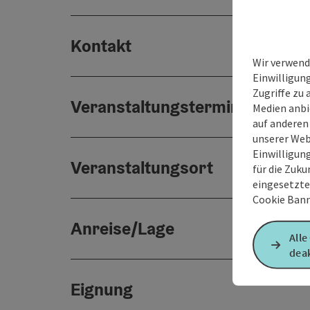
Kontakt
Wir verwend
Einwilligun
Zugriffe zu 
Veranstaltungstermin/e
Medien anbi
auf anderen
unserer Web
Einwilligun
Veranstaltungsort
für die Zuku
eingesetzte
Cookie Bann
Anreise/Lage
Alle
deak
Eignung