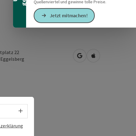
Quellenviertel und gewinne tolle Preise.
Jetzt mitmachen!
tplatz 22
in Google Maps öffnen
in Apple Maps öffn
2
Eggelsberg
Sprachwahl - Menü öffnen
zerklärung