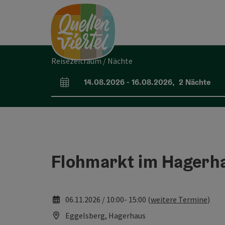
Accesskey
Accesskey
Accesskey
Zum Inhalt
Zur Navigation
Zum Seitenanfang
[0]
[1]
[2]
Reisezeitraum / Nächte
14.08.2026
-
16.08.2026
,
2
Nächte
An- und Abreisefelder
Flohmarkt im Hagerh
06.11.2026 / 10:00- 15:00 (
weitere Termine
)
Eggelsberg, Hagerhaus