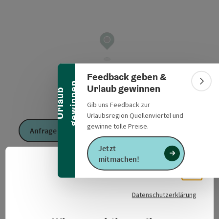
Banner einklappen
Feedback geben &
n
Bann
Urlaub gewinnen
U
r
l
a
u
b
g
e
w
i
n
n
e
Gib uns Feedback zur
Urlaubsregion Quellenviertel und
gewinne tolle Preise.
Anfrage senden
Jetzt
mitmachen!
Zur Website
Deuts
Sprach
Datenschutzerklärung
Veranstaltungsinformationen