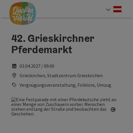
Accesskey
Accesskey
Accesskey
Zum Inhalt
Zur Navigation
Zum Seitenanfang
[0]
[1]
[2]
Deut
Sprach
42. Grieskirchner
Pferdemarkt
03.04.2027 / 09:00
Grieskirchen, Stadtzentrum Grieskirchen
Vergnügungsveranstaltung, Folklore, Umzug
Copyrig