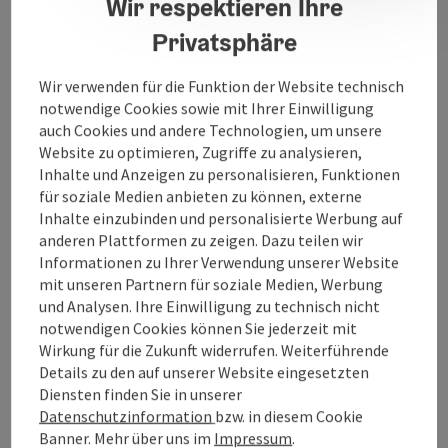
Wir respektieren Ihre
42. Grieskirchner Pferdemarkt
Privatsphäre
mit Prämierung und großen Umzug
Wir verwenden für die Funktion der Website technisch
notwendige Cookies sowie mit Ihrer Einwilligung
auch Cookies und andere Technologien, um unsere
Kontakt
Website zu optimieren, Zugriffe zu analysieren,
Inhalte und Anzeigen zu personalisieren, Funktionen
Veranstaltungsort
für soziale Medien anbieten zu können, externe
Inhalte einzubinden und personalisierte Werbung auf
anderen Plattformen zu zeigen. Dazu teilen wir
Anreise/Lage
Informationen zu Ihrer Verwendung unserer Website
mit unseren Partnern für soziale Medien, Werbung
und Analysen. Ihre Einwilligung zu technisch nicht
Eignung
notwendigen Cookies können Sie jederzeit mit
Wirkung für die Zukunft widerrufen. Weiterführende
Details zu den auf unserer Website eingesetzten
Barrierefreiheit
Diensten finden Sie in unserer
Datenschutzinformation
bzw. in diesem Cookie
Banner.
Mehr über uns im
Impressum
.