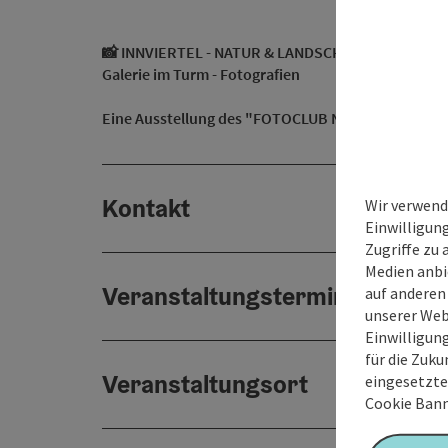
📸 INNVIERTEL - NATUR & LANDSCHAFT 📸
Galerie im Turm - Fotografien
Eine Ausstellung des "FOTOCLUB NEUHOFEN i.I."
Kontakt
Wir verwend
Einwilligun
Zugriffe zu 
Medien anbi
Veranstaltungstermin/e
auf anderen
unserer Web
Einwilligun
für die Zuku
Veranstaltungsort
eingesetzte
Cookie Bann