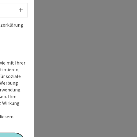
Sprachwahl - Menü öffnen
zerklärung
ie mit Ihrer
timieren,
ür soziale
e Werbung
Verwendung
en. Ihre
it Wirkung
 diesem