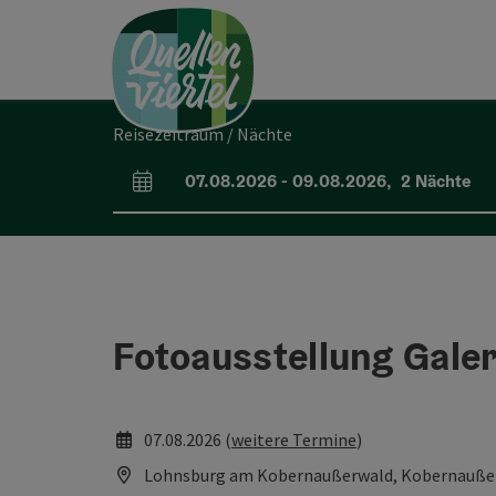
Accesskey
Accesskey
Accesskey
Zum Inhalt
Zur Navigation
Zum Seitenanfang
[0]
[1]
[2]
Reisezeitraum / Nächte
07.08.2026
-
09.08.2026
,
2
Nächte
An- und Abreisefelder
Fotoausstellung Gale
07.08.2026 (
weitere Termine
)
Lohnsburg am Kobernaußerwald, Kobernaußer