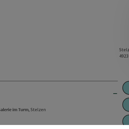
Stel
492
alerie im Turm
, Stelzen