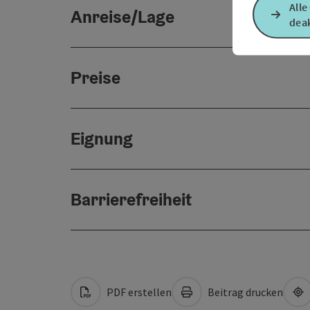
Alle
Anreise/Lage
deak
Preise
Eignung
Barrierefreiheit
PDF erstellen
Beitrag drucken