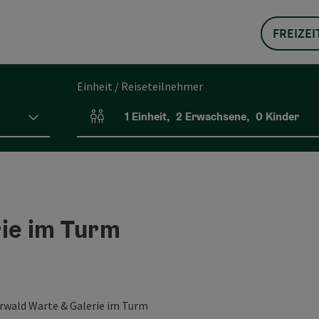
FREIZEI
Einheit / Reiseteilnehmer
1
Einheit
,
2
Erwachsene
,
0
Kinder
Einheitenanzahl und Personenfelder
rie im Turm
wald Warte & Galerie im Turm