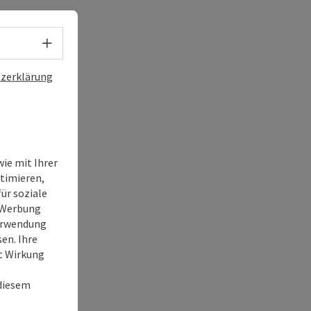
Sprachwahl - Menü öffnen
zerklärung
ie mit Ihrer
timieren,
ür soziale
e Werbung
Verwendung
en. Ihre
it Wirkung
 diesem