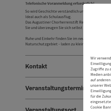
Telefonische Voranmeldung erforderlich!
So wird Geschichte verständlich und lebendig.
Ideal auch als Schulausflug.
Das Augustiner Chorherrenstift Reichersberg scha
Sie und überzeugen Sie sich selbst von dem Juwel 
Ruhe und Einkehr finden Sie im neu gestalteten H
Naturschutzgebiet - laden zu kleinen oder größer
Wir verwend
Einwilligun
Kontakt
Zugriffe zu 
Medien anbi
auf anderen
unserer Web
Veranstaltungstermin/e
Einwilligun
für die Zuku
eingesetzte
Cookie Bann
Veranstaltungsort