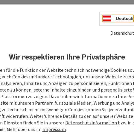
Deutsch
ut auf eine bewegte 900 jährige Geschichte zurück. Kommen
Datenschut
am Inn.
errengarten. Die nahen ausgedehnten Inn-Auen -
en Wanderungen ein.
Wir respektieren Ihre Privatsphäre
en für die Funktion der Website technisch notwendige Cookies sow
g auch Cookies und andere Technologien, um unsere Website zu op
analysieren, Inhalte und Anzeigen zu personalisieren, Funktionen f
eten zu können, externe Inhalte einzubinden und personalisiert
 Plattformen zu zeigen. Dazu teilen wir Informationen zu Ihrer 
site mit unseren Partnern für soziale Medien, Werbung und Analys
g zu technisch nicht notwendigen Cookies können Sie jederzeit m
nft widerrufen. Weiterführende Details zu den auf unserer Website
n Diensten finden Sie in unserer
Datenschutzinformation
bzw. in
er.
Mehr über uns im
Impressum
.