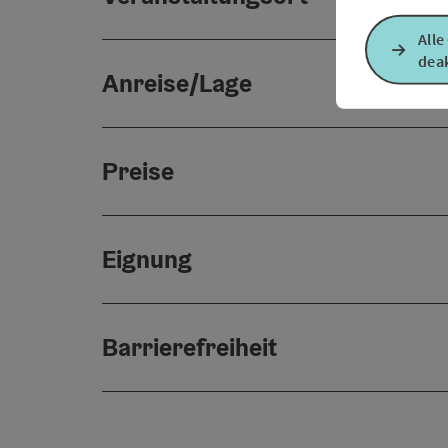
Alle
deak
Anreise/Lage
Preise
Eignung
Barrierefreiheit