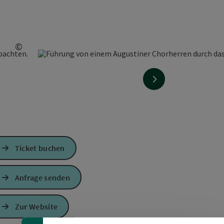
©
Copyright öffnen
nächstes Element
Ticket buchen
Anfrage senden
Banner einklappen
Zur Website