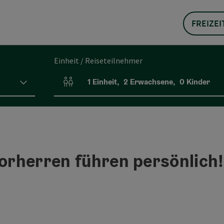
FREIZEI
Einheit / Reiseteilnehmer
1
Einheit
,
2
Erwachsene
,
0
Kinder
Einheitenanzahl und Personenfelder
horherren führen persönlich!