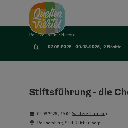
Accesskey
Accesskey
Accesskey
Zum Inhalt
Zur Navigation
Zum Seitenanfang
[0]
[1]
[2]
Reisezeitraum / Nächte
07.08.2026
-
09.08.2026
,
2
Nächte
An- und Abreisefelder
Stiftsführung - die C
05.08.2026 / 15:00 (
weitere Termine
)
Reichersberg, Stift Reichersberg