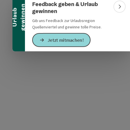
Feedback geben & Urlaub
n
Bann
gewinnen
U
r
l
a
u
b
g
e
w
i
n
n
e
Gib uns Feedback zur Urlaubsregion
Quellenviertel und gewinne tolle Preise.
Jetzt mitmachen!
s öffnen
 Maps öffnen