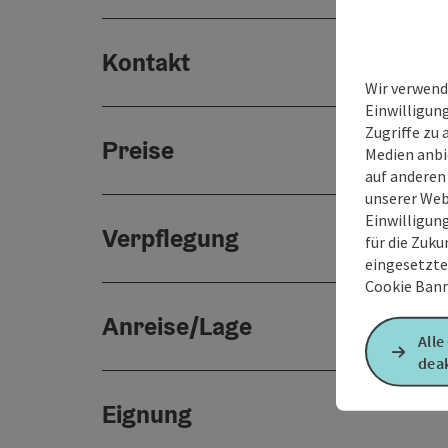
Kontakt
Wir verwend
Einwilligun
Zugriffe zu 
Preise
Medien anbi
auf anderen
unserer Web
Einwilligun
Verpflegung
für die Zuku
eingesetzte
Cookie Bann
Anreise/Lage
Alle
deak
Eignung