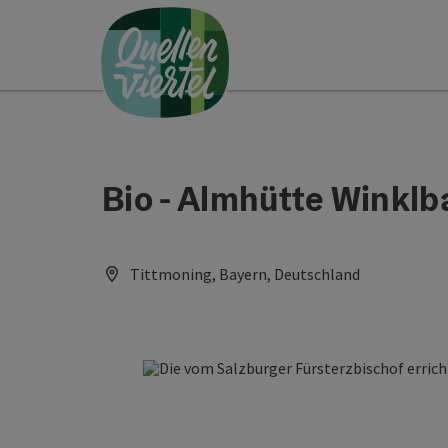
Accesskey
Accesskey
Accesskey
Zum Inhalt
Zur Navigation
Zum Seitenanfang
[0]
[1]
[2]
Bio - Almhütte Winklb
Tittmoning, Bayern, Deutschland