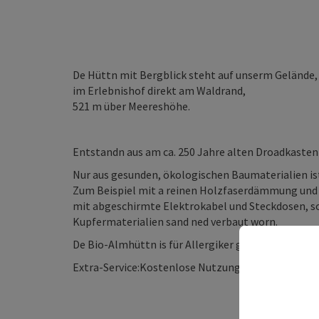
De Hüttn mit Bergblick steht auf unserm Gelände,
im Erlebnishof direkt am Waldrand,
521 m über Meereshöhe.
Entstandn aus am ca. 250 Jahre alten Droadkasten
Nur aus gesunden, ökologischen Baumaterialien is
Zum Beispiel mit a reinen Holzfaserdämmung und
mit abgeschirmte Elektrokabel und Steckdosen, s
Kupfermaterialien sand ned verbaut worn.
De Bio-Almhüttn is für Allergiker geeignet.
Extra-Service:Kostenlose Nutzung hochwertiger T