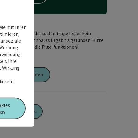
ie mit Ihrer
Wir haben für die Suchanfrage leider kein
timieren,
passendes buchbares Ergebnis gefunden. Bitte
ür soziale
verändern Sie die Filterfunktionen!
e Werbung
Verwendung
en. Ihre
it Wirkung
Anfrage senden
 diesem
okies
Zur Website
en