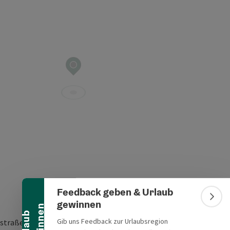
Banner einklappen
Feedback geben & Urlaub
Bann
gewinnen
n
U
r
l
a
u
b
g
e
w
i
n
n
e
Gib uns Feedback zur Urlaubsregion
straße 18