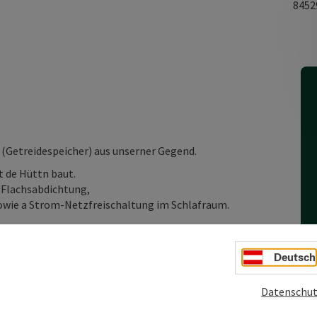
845
 (Getreidespeicher) aus unserner Gegend.
t de Hüttn baut.
 Flachsabdichtung,
owie a Strom-Netzfreischaltung im Schlafraum.
Deutsch
rekkingräder
Datenschut