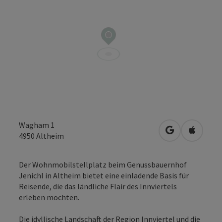
Wagham 1
in Google Map
in Apple
4950
Altheim
Der Wohnmobilstellplatz beim Genussbauernhof
Jenichl in Altheim bietet eine einladende Basis für
Reisende, die das ländliche Flair des Innviertels
erleben möchten.
Die idyllische Landschaft der Region Innviertel und die