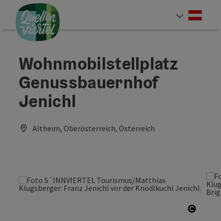
Accesskey
Accesskey
Accesskey
Zum Inhalt
Zur Navigation
Zum Seitenanfang
[0]
[1]
[2]
Deut
Sprach
Wohnmobilstellplatz
Genussbauernhof
Jenichl
Altheim, Oberösterreich, Österreich
Copyri