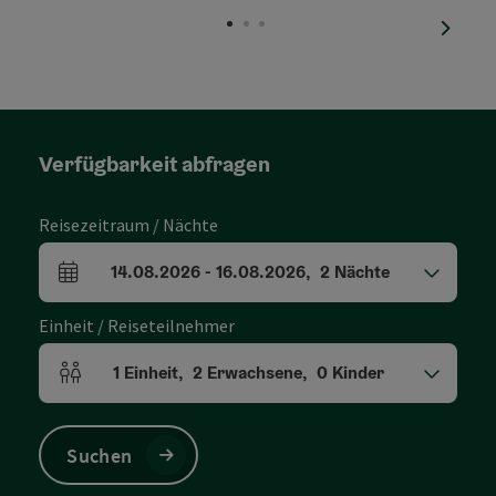
nächst
Verfügbarkeit abfragen
Reisezeitraum / Nächte
14.08.2026
-
16.08.2026
,
2
Nächte
An- und Abreisefelder
Einheit / Reiseteilnehmer
1
Einheit
,
2
Erwachsene
,
0
Kinder
Einheitenanzahl und Personenfelder
Suchen