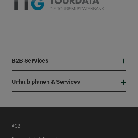
B2B Services
B2B 
Urlaub planen & Services
Urla
AGB