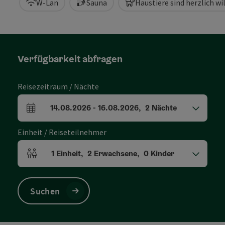
W-Lan
Sauna
Haustiere sind herzlich 
Verfügbarkeit abfragen
Reisezeitraum / Nächte
14.08.2026
-
16.08.2026
,
2
Nächte
An- und Abreisefelder
Einheit / Reiseteilnehmer
1
Einheit
,
2
Erwachsene
,
0
Kinder
Einheitenanzahl und Personenfelder
Suchen