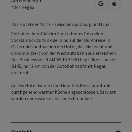
Am Weinberg 1
in Google Map
in Apple
4844
Regau
Das Hotel der Mitte - zwischen Salzburg und Linz
Sie haben beruflich im Zentralraum Gmunden –
Vöcklabruck zu tun oder sind auf der Durchreise in
Österreich und suchen ein Hotel, das Sie leicht und
unkompliziert von der Westautobahn aus erreichen?
Das Businesshotel AM WEINBERG liegt direkt an der
B145, nur 3 km von der Autobahnabfahrt Regau
entfernt.
An das Hotel ist ein traditionelles Restaurant mit
durchgehend warmer Küche angeschlossen. Serviert
werden oberösterreichische Schmankerl.
Kontakt