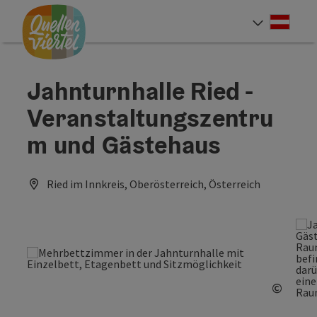
Accesskey
Accesskey
Accesskey
Zum Inhalt
Zur Navigation
Zum Seitenanfang
[0]
[1]
[2]
Deut
Sprach
Jahnturnhalle Ried -
Veranstaltungszentru
m und Gästehaus
Ried im Innkreis, Oberösterreich, Österreich
©
Copyri