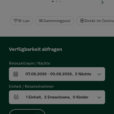
nächst
W-Lan
Swimmingpool
Direkt im Zentr
Verfügbarkeit abfragen
Reisezeitraum / Nächte
07.08.2026
-
09.08.2026
,
2
Nächte
An- und Abreisefelder
Einheit / Reiseteilnehmer
1
Einheit
,
2
Erwachsene
,
0
Kinder
Einheitenanzahl und Personenfelder