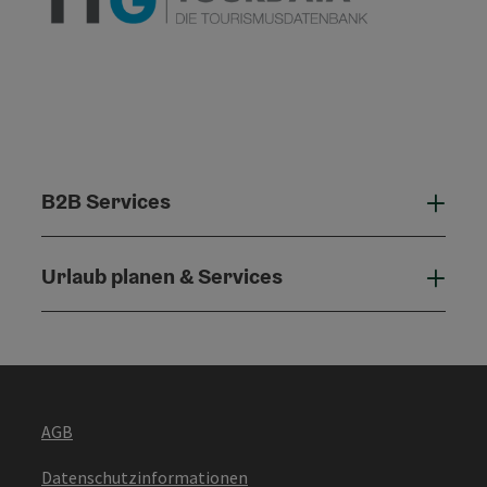
B2B Services
B2B 
Urlaub planen & Services
Urla
AGB
Datenschutzinformationen