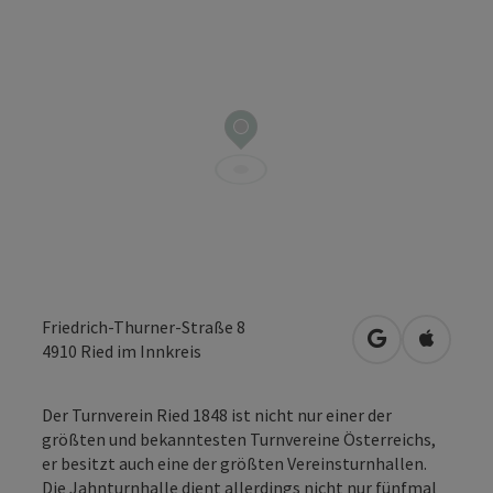
Friedrich-Thurner-Straße 8
in Google Map
in Apple
4910
Ried im Innkreis
Der Turnverein Ried 1848 ist nicht nur einer der
größten und bekanntesten Turnvereine Österreichs,
er besitzt auch eine der größten Vereinsturnhallen.
Die Jahnturnhalle dient allerdings nicht nur fünfmal