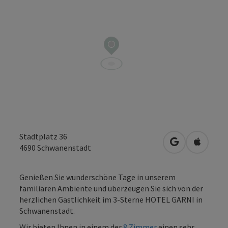
Stadtplatz 36
in Google Map
in Apple
4690
Schwanenstadt
Genießen Sie wunderschöne Tage in unserem
familiären Ambiente und überzeugen Sie sich von der
herzlichen Gastlichkeit im 3-Sterne HOTEL GARNI in
Schwanenstadt.
Wir bieten Ihnen in einem der
8 Zimmer
einen sehr