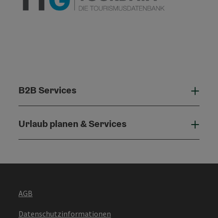
B2B Services
B2B 
Urlaub planen & Services
Urla
AGB
Datenschutzinformationen