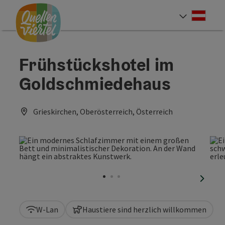
Accesskey
Accesskey
Accesskey
Zum Inhalt
Zur Navigation
Zum Seitenanfang
[0]
[1]
[2]
Deut
Sprach
Frühstückshotel im
Goldschmiedehaus
Grieskirchen, Oberösterreich, Österreich
nächst
W-Lan
Haustiere sind herzlich willkommen