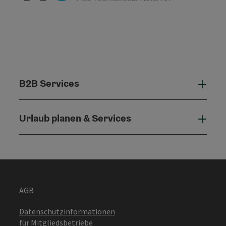
B2B Services
B2B 
Urlaub planen & Services
Urla
AGB
Datenschutzinformationen
für Mitgliedsbetriebe