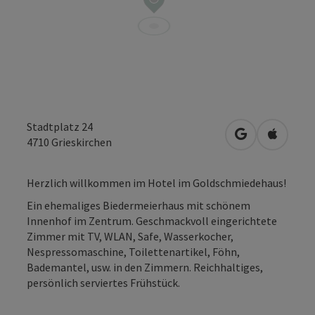
Stadtplatz 24
in Google Map
in Apple
4710
Grieskirchen
Herzlich willkommen im Hotel im Goldschmiedehaus!
Ein ehemaliges Biedermeierhaus mit schönem
Innenhof im Zentrum. Geschmackvoll eingerichtete
Zimmer mit TV, WLAN, Safe, Wasserkocher,
Nespressomaschine, Toilettenartikel, Föhn,
Bademantel, usw. in den Zimmern. Reichhaltiges,
persönlich serviertes Frühstück.