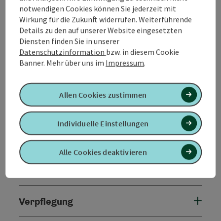
notwendigen Cookies können Sie jederzeit mit
Unsere Zimmer sind ausgestattet mit Dusche/WC,
Wirkung für die Zukunft widerrufen. Weiterführende
Fernseher und WLAN.
Details zu den auf unserer Website eingesetzten
Diensten finden Sie in unserer
Datenschutzinformation
bzw. in diesem Cookie
Banner.
Mehr über uns im
Impressum
.
Kontakt
Allen Cookies zustimmen
Allgemeine Informationen
Individuelle Einstellungen
Ausstattung
Alle Cookies deaktivieren
Preise
Verpflegung