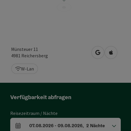
Münsteuer 11
in Google Maps
in Apple 
4981
Reichersberg
W-Lan
Verfügbarkeit abfragen
Reisezeitraum / Nächte
07.08.2026
-
09.08.2026
,
2
Nächte
An- und Abreisefelder