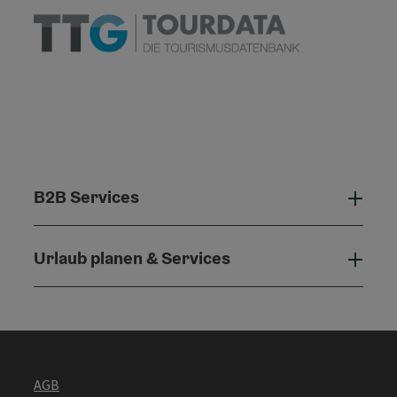
B2B Services
B2B 
Urlaub planen & Services
Urla
AGB