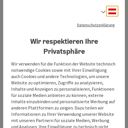
Deuts
Sprach
Herzlich willkommen in der Jausenstation
Schachinger!
Datenschutzerklärung
Wir respektieren Ihre
Unsere gemütliche Jausenstation liegt im Zentrum
Privatsphäre
der ruhigen Ortschaft Münsteuer, dem Schnittpunkt
zahlreicher Radwege, eine ideale Unterkunft für alle
Wir verwenden für die Funktion der Website technisch
Reisenden, die mit dem Rad das schöne Innviertel
notwendige Cookies sowie mit Ihrer Einwilligung
erkunden.
auch Cookies und andere Technologien, um unsere
Website zu optimieren, Zugriffe zu analysieren,
Wir bieten Ihnen auch gerne einen gemütlichen
Inhalte und Anzeigen zu personalisieren, Funktionen
Rahmen für Firmenfeiern, Geburtstage, Taufen,...
für soziale Medien anbieten zu können, externe
Inhalte einzubinden und personalisierte Werbung auf
In und rund um Reichersberg gibt es viele
anderen Plattformen zu zeigen. Dazu teilen wir
Ausflugsziele: Stift Reichersberg, Wanderwege,
Informationen zu Ihrer Verwendung unserer Website
Europareservat „Unterer Inn", Spa Resort Geinberg,
mit unseren Partnern für soziale Medien, Werbung
Therme Bad Füssing, und vieles mehr!
und Analysen. Ihre Einwilligung zu technisch nicht