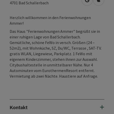
in Google Map
in Apple
4701
Bad Schallerbach
Herzlich willkommen in den Ferienwohnungen
Ammer!
Das Haus "Ferienwohnungen Ammer" begrüßt sie in
einer ruhigen Lage von Bad Schallerbach.
Gemütliche, schöne FeWo in versch. Größen (24 –
52m2), mit Wohnküche, SZ, Du/WC, Terrasse , SAT-TV.
gratis WLAN, Liegewiese, Parkplatz. 1 FeWo mit
eigenem Kinderzimmer, stehen ihnen zur Auswahl.
Citybushaltestelle in unmittelbarer Nähe. Nur 4
Autominuten vom EurothermenResort entfernt.
Vermietung ab zwei Nächte. Haustiere auf Anfrage.
Kontakt