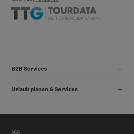
B2B Services
B2B 
Urlaub planen & Services
Urla
AGB