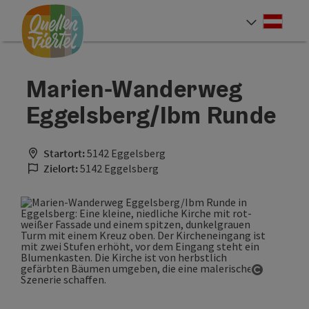
Accesskey
Accesskey
Accesskey
Zum Inhalt
Zur Navigation
Zum Seitenanfang
[0]
[1]
[2]
Deut
Sprach
Marien-Wanderweg
Eggelsberg/Ibm Runde
Startort:
5142 Eggelsberg
Zielort:
5142 Eggelsberg
Copyrigh