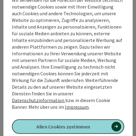
Ibmer Kircherl „Maria Hilf“. Der Ort Ibm wird
notwendige Cookies sowie mit Ihrer Einwilligung
geschichtlich erstmals 1070 erwähnt und hatte
auch Cookies und andere Technologien, um unsere
ursprünglich ein Schloss mit Kapelle auf dem
Website zu optimieren, Zugriffe zu analysieren,
Schlossberg. Dieses ehemalige Schloss mit
Inhalte und Anzeigen zu personalisieren, Funktionen
Hauskapelle wurde abgetragen und als Ersatz dafür
für soziale Medien anbieten zu können, externe
wurde 1903 eine neue Kapelle in Ibm errichtet. Die
Inhalte einzubinden und personalisierte Werbung auf
Originalstatue Maria Hilf aus dem 15. Jahrhundert aus
anderen Plattformen zu zeigen. Dazu teilen wir
der ehemaligen Schlosskapelle steht nun in der
Informationen zu Ihrer Verwendung unserer Website
Kapelle „Maria Hilf“ ...
mit unseren Partnern für soziale Medien, Werbung
und Analysen. Ihre Einwilligung zu technisch nicht
Beschreibung vollständig anzeigen
notwendigen Cookies können Sie jederzeit mit
Wirkung für die Zukunft widerrufen. Weiterführende
Details zu den auf unserer Website eingesetzten
Diensten finden Sie in unserer
Datenschutzinformation
bzw. in diesem Cookie
Tour und Routeninformationen
Banner.
Mehr über uns im
Impressum
.
Anreise/Lage
Allen Cookies zustimmen