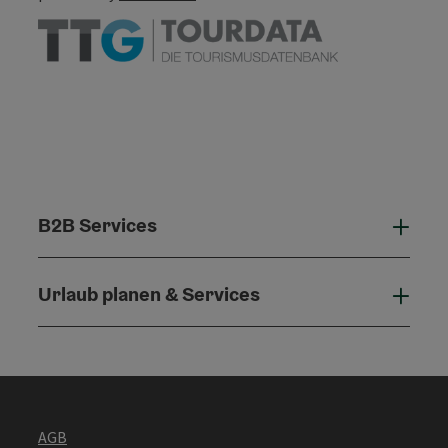
B2B Services
B2B 
Urlaub planen & Services
Urla
AGB