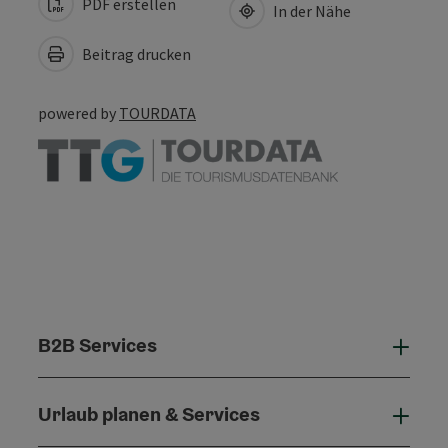
PDF erstellen
In der Nähe
Beitrag drucken
powered by
TOURDATA
B2B Services
B2B 
Urlaub planen & Services
Urla