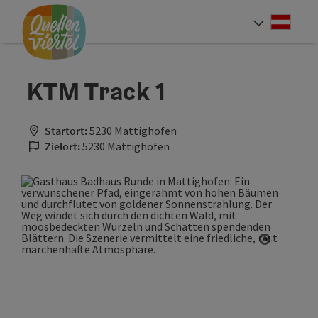
Accesskey
Accesskey
Accesskey
Zum Inhalt
Zur Navigation
Zum Seitenanfang
[0]
[1]
[2]
Deut
Sprach
KTM Track 1
Startort:
5230 Mattighofen
Zielort:
5230 Mattighofen
Copyrigh