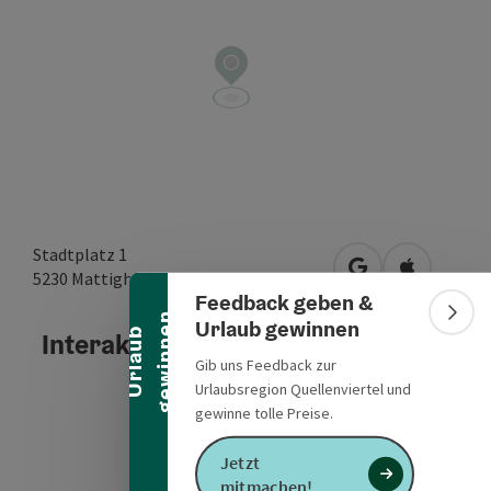
Banner einklappen
Stadtplatz 1
in Google Maps 
in Apple M
5230
Mattighofen
Feedback geben &
n
Bann
Urlaub gewinnen
U
r
l
a
u
b
g
e
w
i
n
n
e
Interaktives Höhenprofil
Gib uns Feedback zur
Urlaubsregion Quellenviertel und
gewinne tolle Preise.
Jetzt
mitmachen!