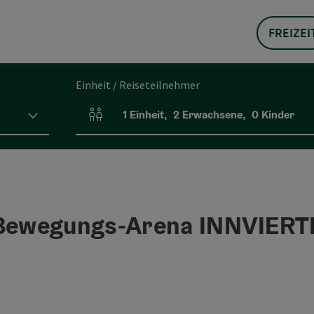
FREIZEI
Einheit / Reiseteilnehmer
1
Einheit
,
2
Erwachsene
,
0
Kinder
Einheitenanzahl und Personenfelder
Bewegungs-Arena INNVIERT