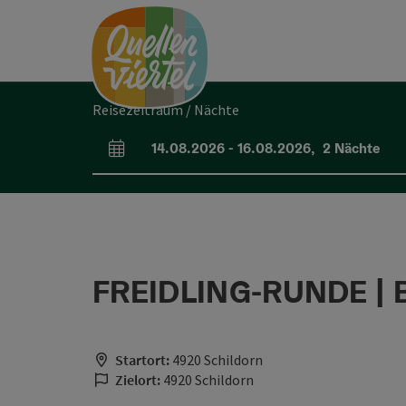
Accesskey
Accesskey
Accesskey
Zum Inhalt
Zur Navigation
Zum Seitenanfang
[0]
[1]
[2]
Reisezeitraum / Nächte
14.08.2026
-
16.08.2026
,
2
Nächte
An- und Abreisefelder
FREIDLING-RUNDE | 
Startort:
4920 Schildorn
Zielort:
4920 Schildorn