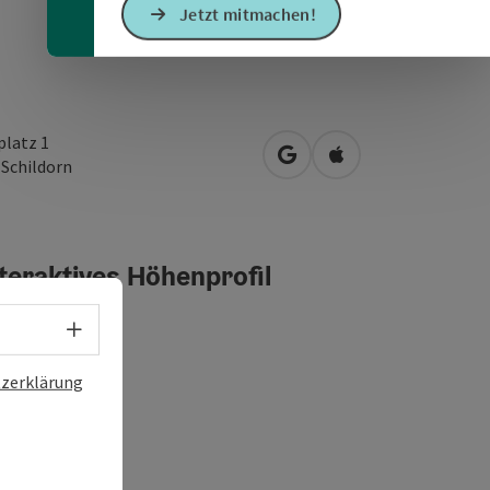
Jetzt mitmachen!
platz 1
in Google Maps öffnen
in Apple Maps öffn
0
Schildorn
teraktives Höhenprofil
Sprachwahl - Menü öffnen
zerklärung