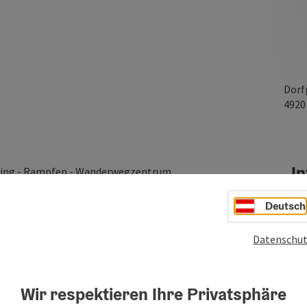
Dorf
492
In
nzing - Rampfen - Wanderwegzentrum
Deutsch
Datenschut
Wir respektieren Ihre Privatsphäre