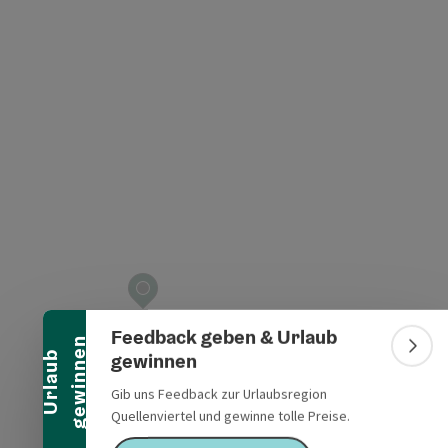
t öffnen
Banner einklappen
Feedback geben & Urlaub
n
Bann
gewinnen
U
r
l
a
u
b
g
e
w
i
n
n
e
Gib uns Feedback zur Urlaubsregion
Quellenviertel und gewinne tolle Preise.