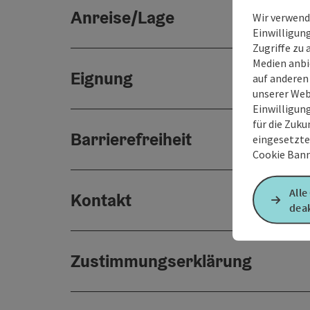
Anreise/Lage
Wir verwend
Einwilligun
Zugriffe zu 
Medien anbi
Eignung
auf anderen
unserer Web
Einwilligun
für die Zuku
Barrierefreiheit
eingesetzte
Cookie Bann
Alle
Kontakt
deak
Zustimmungserklärung