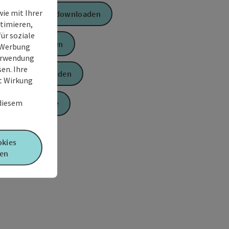
ie mit Ihrer
GPS Daten downloaden
timieren,
ür soziale
PDF erstellen
e Werbung
Verwendung
en. Ihre
Anfrage senden
it Wirkung
 diesem
Zur Website
okies
en