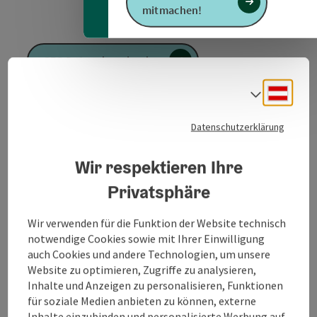
mitmachen!
GPS Daten downloaden
Deuts
Sprach
PDF erstellen
Datenschutzerklärung
Anfrage senden
Wir respektieren Ihre
Zur Website
Privatsphäre
Wir verwenden für die Funktion der Website technisch
notwendige Cookies sowie mit Ihrer Einwilligung
Wanderwegzentrum - Richtung Hangler Teiche -
auch Cookies und andere Technologien, um unsere
Richtung Ebersau - Furtbauernberg, Kronawitten -
Website zu optimieren, Zugriffe zu analysieren,
Rendlberg - Ebersau - retour über Kellerberg -
Inhalte und Anzeigen zu personalisieren, Funktionen
Wanderwegzentrum
für soziale Medien anbieten zu können, externe
Inhalte einzubinden und personalisierte Werbung auf