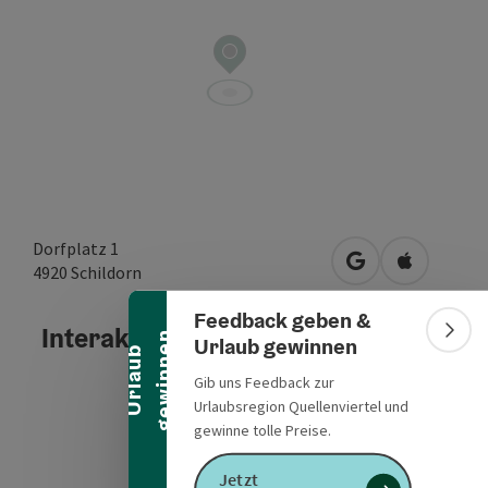
Banner einklappen
Dorfplatz 1
in Google Maps 
in Apple M
4920
Schildorn
Feedback geben &
Interaktives Höhenprofil
n
Bann
Urlaub gewinnen
U
r
l
a
u
b
g
e
w
i
n
n
e
Gib uns Feedback zur
Urlaubsregion Quellenviertel und
gewinne tolle Preise.
Jetzt