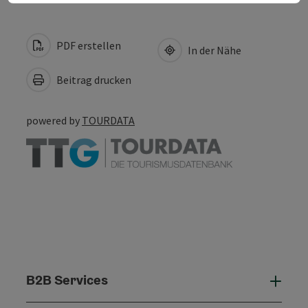
PDF erstellen
In der Nähe
Beitrag drucken
powered by
TOURDATA
B2B Services
B2B 