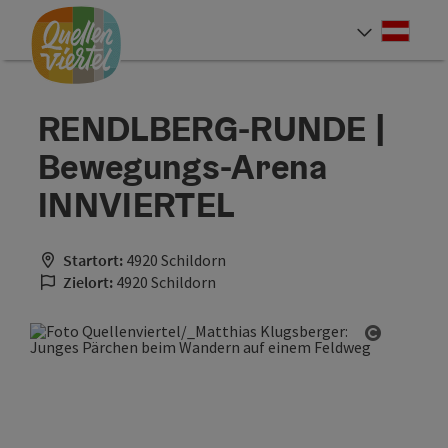
Accesskey
Accesskey
Accesskey
Zum Inhalt
Zur Navigation
Zum Seitenanfang
[0]
[1]
[2]
Deut
Sprach
RENDLBERG-RUNDE |
Bewegungs-Arena
INNVIERTEL
Startort:
4920 Schildorn
Zielort:
4920 Schildorn
Copyrigh