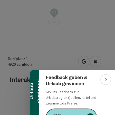
Banner einklappen
Dorfplatz 1
in Google Maps 
in Apple M
4920
Schildorn
Feedback geben &
Interaktives Höhenprofil
n
Bann
Urlaub gewinnen
U
r
l
a
u
b
g
e
w
i
n
n
e
Gib uns Feedback zur
Urlaubsregion Quellenviertel und
gewinne tolle Preise.
Jetzt