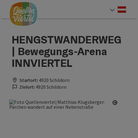
Accesskey
Accesskey
Accesskey
Zum Inhalt
Zur Navigation
Zum Seitenanfang
[0]
[1]
[2]
Deut
Sprach
HENGSTWANDERWEG
| Bewegungs-Arena
INNVIERTEL
Startort:
4920 Schildorn
Zielort:
4920 Schildorn
Copyrigh