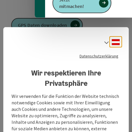
mitmachen!
GPS Daten downloaden
Deuts
PDF erstellen
Sprach
Datenschutzerklärung
Anfrage senden
Wir respektieren Ihre
Zur Website
Privatsphäre
Wir verwenden für die Funktion der Website technisch
Beginnend in der Ortschaft St. Kollmann - Richtung
notwendige Cookies sowie mit Ihrer Einwilligung
Süden zum Ortsende von St. Kollmann - links
auch Cookies und andere Technologien, um unsere
Richtung Güterweg St. Kollmann - Güterweg St.
Website zu optimieren, Zugriffe zu analysieren,
Kollmann (Beginn des Vogellehrpfades) - Hengstberg
Inhalte und Anzeigen zu personalisieren, Funktionen
- Wolfersberg - St. Kollmann
für soziale Medien anbieten zu können, externe