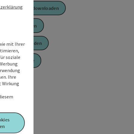
zerklärung
GPS Daten downloaden
PDF erstellen
Anfrage senden
ie mit Ihrer
timieren,
ür soziale
Zur Website
e Werbung
Verwendung
en. Ihre
it Wirkung
 diesem
okies
en