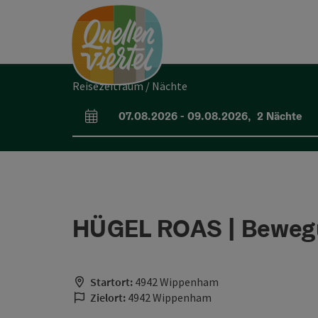
Accesskey
Accesskey
Accesskey
Zum Inhalt
Zur Navigation
Zum Seitenanfang
[0]
[1]
[2]
Reisezeitraum / Nächte
07.08.2026
-
09.08.2026
,
2
Nächte
An- und Abreisefelder
HÜGEL ROAS | Beweg
Startort:
4942 Wippenham
Zielort:
4942 Wippenham