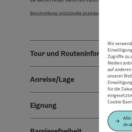
die weiten Felder bieten ein Panorama, das zum Ver
Beschreibung vollständig anzeigen
Wir verwend
Einwilligun
Tour und Routeninformationen
Zugriffe zu 
Medien anbi
auf anderen
unserer Web
Anreise/Lage
Einwilligun
für die Zuku
eingesetzte
Cookie Bann
Eignung
Alle
deak
Barrierefreiheit