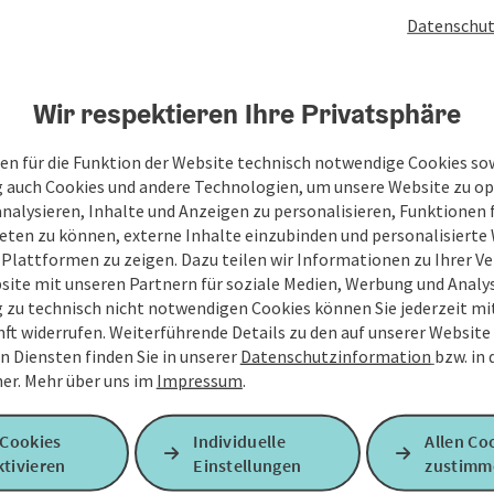
weilen und Genießen einlädt. Machen Sie eine ...
Datenschut
Wir respektieren Ihre Privatsphäre
en für die Funktion der Website technisch notwendige Cookies sow
g auch Cookies und andere Technologien, um unsere Website zu op
analysieren, Inhalte und Anzeigen zu personalisieren, Funktionen f
eten zu können, externe Inhalte einzubinden und personalisiert
 Plattformen zu zeigen. Dazu teilen wir Informationen zu Ihrer 
site mit unseren Partnern für soziale Medien, Werbung und Analys
g zu technisch nicht notwendigen Cookies können Sie jederzeit m
nft widerrufen. Weiterführende Details zu den auf unserer Website
n Diensten finden Sie in unserer
Datenschutzinformation
bzw. in
er.
Mehr über uns im
Impressum
.
 Cookies
Individuelle
Allen Co
tivieren
Einstellungen
zustimm