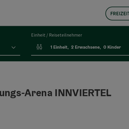
FREIZEI
Einheit / Reiseteilnehmer
1
Einheit
,
2
Erwachsene
,
0
Kinder
Einheitenanzahl und Personenfelder
ungs-Arena INNVIERTEL