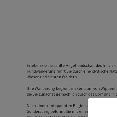
Erleben Sie die sanfte Hügellandschaft des Innvie
Rundwanderung führt Sie durch eine idyllische Natu
Wiesen und dichten Wäldern.
Ihre Wanderung beginnt im Zentrum von Wippenham.
die Sie zunächst gemächlich durch das Dorf und in
Nach einem entspannten Beginn startet der erste
Gundersberg belohnt Sie mit einem herrlichen Bli