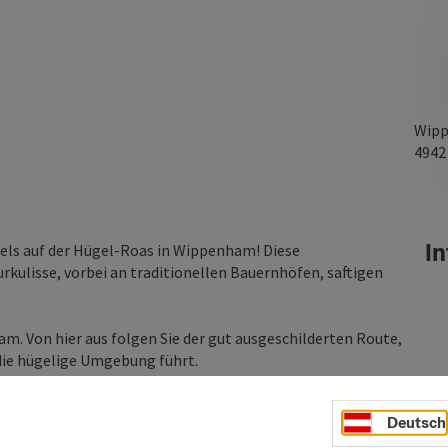
Wipp
494
In
rtels auf der Hügel-Roas in Wippenham! Diese
rkulisse, vorbei an traditionellen Bauernhöfen, saftigen
 Von hier aus folgen Sie der gut ausgeschilderten Route,
 die hügelige Umgebung führt.
 Anstieg Richtung Gundersberg. Der Anstieg nach
Deutsch
ck auf das nahegelegene Kirchheim. Die sanften Hügel und