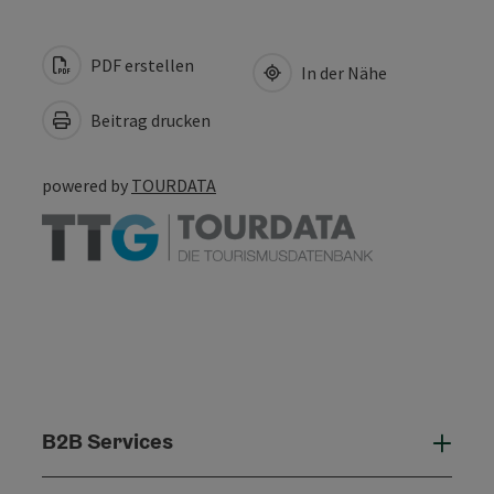
PDF erstellen
In der Nähe
Beitrag drucken
powered by
TOURDATA
B2B Services
B2B 