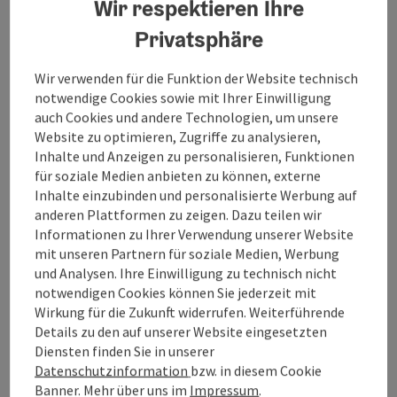
Wir respektieren Ihre
können Sie die typische Innviertler Landschaft in
vollen Zügen genießen.
Privatsphäre
Die Wanderung beginnt im Ortszentrum von
Wir verwenden für die Funktion der Website technisch
Utzenaich, wo Sie die dörfliche Atmosphäre spüren
notwendige Cookies sowie mit Ihrer Einwilligung
und sich auf eine ruhige Wanderung einstellen können.
auch Cookies und andere Technologien, um unsere
Direkt am Start bietet sich die Möglichkeit, einen
Website zu optimieren, Zugriffe zu analysieren,
Blick auf die Pfarrkirche Utzenaich zu werfen.
Inhalte und Anzeigen zu personalisieren, Funktionen
Von Utzenaich aus führt der Weg zunächst durch
für soziale Medien anbieten zu können, externe
offene Felder und sanfte Hügel. Die Route führt Sie
Inhalte einzubinden und personalisierte Werbung auf
durch fast alle Ortschaften von Utzenaich, darunter
anderen Plattformen zu zeigen. Dazu teilen wir
kleine Weiler und Streusiedlungen.
Informationen zu Ihrer Verwendung unserer Website
mit unseren Partnern für soziale Medien, Werbung
Während der Wanderung gibt ...
und Analysen. Ihre Einwilligung zu technisch nicht
notwendigen Cookies können Sie jederzeit mit
Beschreibung vollständig anzeigen
Wirkung für die Zukunft widerrufen. Weiterführende
Details zu den auf unserer Website eingesetzten
Diensten finden Sie in unserer
Datenschutzinformation
bzw. in diesem Cookie
Banner.
Mehr über uns im
Impressum
.