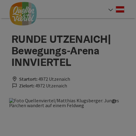
Accesskey
Accesskey
Accesskey
Zum Inhalt
Zur Navigation
Zum Seitenanfang
[0]
[1]
[2]
Deut
Sprach
RUNDE UTZENAICH|
Bewegungs-Arena
INNVIERTEL
Startort:
4972 Utzenaich
Zielort:
4972 Utzenaich
©
Copyrigh