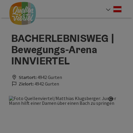
Accesskey
Accesskey
Accesskey
Zum Inhalt
Zur Navigation
Zum Seitenanfang
[0]
[1]
[2]
Deut
Sprach
BACHERLEBNISWEG |
Bewegungs-Arena
INNVIERTEL
Startort:
4942 Gurten
Zielort:
4942 Gurten
Copyrigh