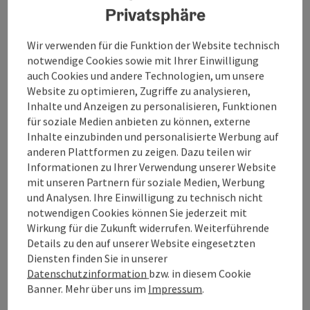
möchten. Die Strecke verläuft entlang des
Privatsphäre
Gurtenbachs.
Wir verwenden für die Funktion der Website technisch
Die Wanderung beginnt im Ortszentrum von Gurten.
notwendige Cookies sowie mit Ihrer Einwilligung
Von hier aus folgen Sie dem Weg flussaufwärts
auch Cookies und andere Technologien, um unsere
entlang des Gurtenbachs, der sich durch die Natur
Website zu optimieren, Zugriffe zu analysieren,
schlängelt. Der Bach bietet unterwegs zahlreiche
Inhalte und Anzeigen zu personalisieren, Funktionen
Gelegenheiten, innezuhalten und die Ruhe sowie das
für soziale Medien anbieten zu können, externe
Plätschern des Wassers zu genießen.
Inhalte einzubinden und personalisierte Werbung auf
anderen Plattformen zu zeigen. Dazu teilen wir
Nach einem erholsamen Abschnitt am Bach gelangen
Informationen zu Ihrer Verwendung unserer Website
Sie zu den Bahngleisen, die parallel zur Strecke
mit unseren Partnern für soziale Medien, Werbung
verlaufen. Hier führt Sie der Weg zurück Richtung
und Analysen. Ihre Einwilligung zu technisch nicht
Ortszentrum von Gurten.
notwendigen Cookies können Sie jederzeit mit
Wirkung für die Zukunft widerrufen. Weiterführende
Details zu den auf unserer Website eingesetzten
Diensten finden Sie in unserer
Datenschutzinformation
bzw. in diesem Cookie
Tour und Routeninformationen
Banner.
Mehr über uns im
Impressum
.