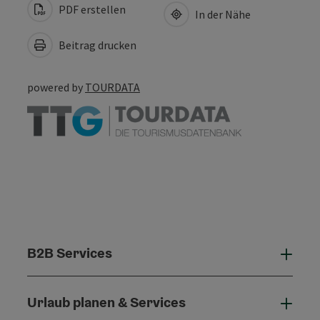
PDF erstellen
In der Nähe
Beitrag drucken
powered by
TOURDATA
B2B Services
B2B 
Urlaub planen & Services
Urla