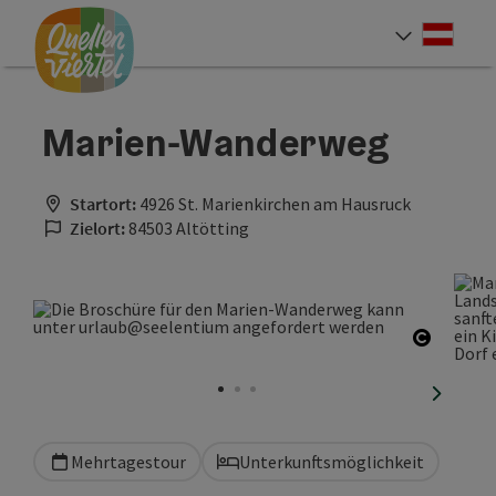
Accesskey
Accesskey
Accesskey
Zum Inhalt
Zur Navigation
Zum Seitenanfang
[0]
[1]
[2]
Deut
Sprach
Marien-Wanderweg
Startort:
4926 St. Marienkirchen am Hausruck
Zielort:
84503 Altötting
Copyrig
nächste
Mehrtagestour
Unterkunftsmöglichkeit