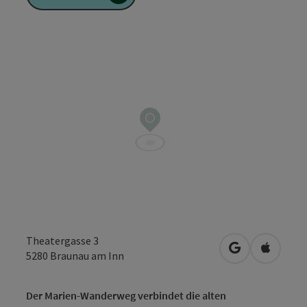
Theatergasse 3
in Google Map
in Apple
5280
Braunau am Inn
Der Marien-Wanderweg verbindet die alten