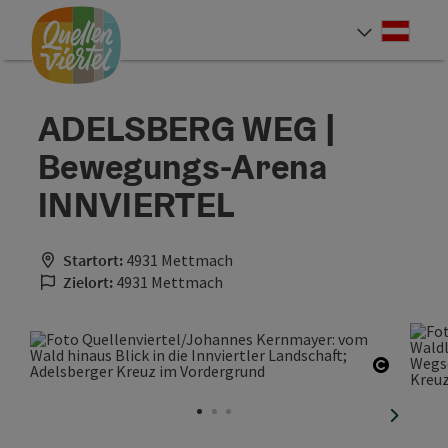
Accesskey
Accesskey
Accesskey
Zum Inhalt
Zur Navigation
Zum Seitenanfang
[0]
[1]
[2]
Deut
Sprach
ADELSBERG WEG |
Bewegungs-Arena
INNVIERTEL
Startort:
4931 Mettmach
Zielort:
4931 Mettmach
Copyrig
nächste