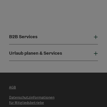
B2B Services
B2B 
Urlaub planen & Services
Urla
AGB
Datenschutzinformationen
für Mitgliedsbetriebe