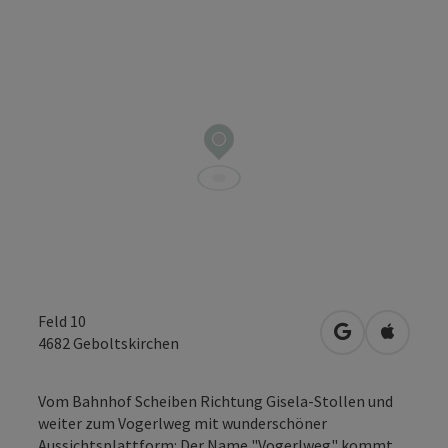
Feld 10
in Google Map
in Apple
4682
Geboltskirchen
Vom Bahnhof Scheiben Richtung Gisela-Stollen und
weiter zum Vogerlweg mit wunderschöner
Aussichtsplattform: Der Name "Vogerlweg" kommt