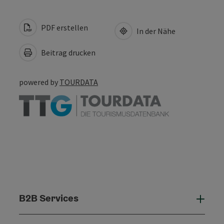
PDF erstellen
In der Nähe
Beitrag drucken
powered by
TOURDATA
B2B Services
B2B 