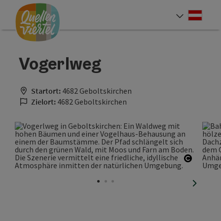
Accesskey
Accesskey
Accesskey
Zum Inhalt
Zur Navigation
Zum Seitenanfang
[0]
[1]
[2]
Deut
Sprach
Vogerlweg
Startort:
4682 Geboltskirchen
Zielort:
4682 Geboltskirchen
Copyrig
nächste