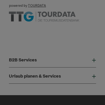
powered by
TOURDATA
B2B Services
B2B 
Urlaub planen & Services
Urla