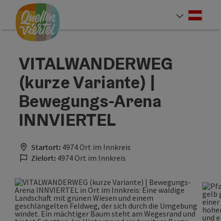
Accesskey
Accesskey
Accesskey
Zum Inhalt
Zur Navigation
Zum Seitenanfang
[0]
[1]
[2]
Deut
Sprach
VITALWANDERWEG
(kurze Variante) |
Bewegungs-Arena
INNVIERTEL
Startort:
4974 Ort im Innkreis
Zielort:
4974 Ort im Innkreis